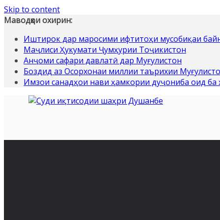
Skip to content
Маводҳои охирин:
Иштирок дар маросими ифтитоҳи мусобиқаи байн
Маҷлиси Ҳукумати Ҷумҳурии Тоҷикистон
Анҷоми сафари давлатӣ дар Муғулистон
Боздид аз Осорхонаи миллии таърихии Муғулист
Имзои санадҳои нави ҳамкории дуҷониба оид ба