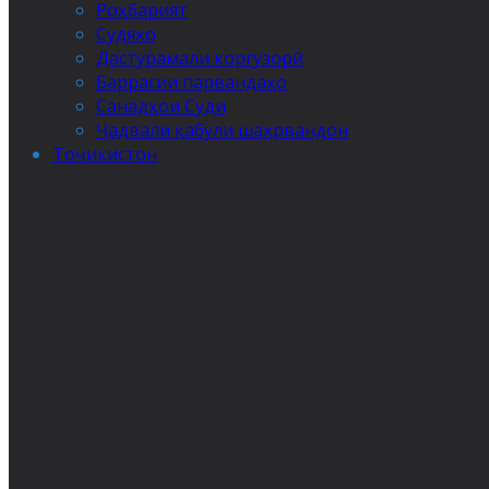
Роҳбарият
Судяҳо
Дастурамали коргузорӣ
Баррасии парвандаҳо
Санадҳои Суди
Ҷадвали қабули шаҳрвандон
Тоҷикистон