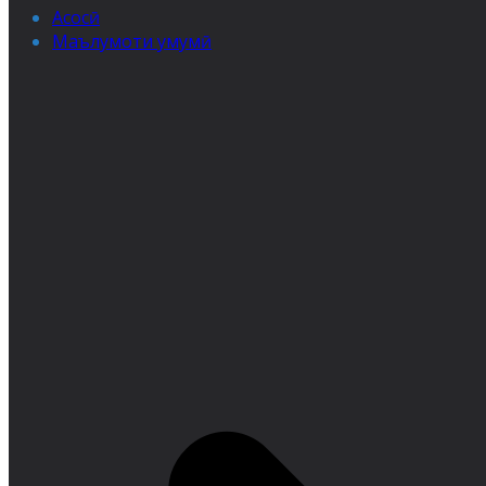
Асосӣ
Маълумоти умумӣ