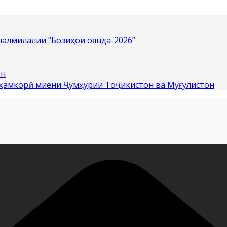
алмилалии “Бозиҳои оянда-2026”
он
 ҳамкорӣ миёни Ҷумҳурии Тоҷикистон ва Муғулистон