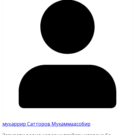
муҳаррир Сатторов Мухаммадсобир