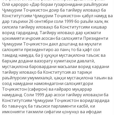
Олӣ қарорро «Дар бораи гузаронидани раъйпурсии
Ҷумҳурии Тоҷикистон доир ба тағйиру иловаҳо ба
Конститутсияи Ҷумҳурии Тоҷикистон» қабул намуд ва
дар таърихи 26 сентябри соли 1999 бо раъйи халқ як
силсила тағйиру иловаҳо ба Конститутсияи кишвар
ворид гардиданд. Тағйиру иловаҳо дар қисмати
ҳокимияти иҷроия асосан ба салоҳияти Президенти
Ҷумҳурии Тоҷикистон дахл доштанд ва муҳлати
салоҳияти президентиро аз панҷ то ба ҳафт сол
тамдид намуда, ба ӯ ҳуқуқи мустақилона таъсис ва
барҳам додани вазорату кумитаҳои давлатӣ,
мустақилона баровардани масъалаи ворид кардани
тағйиру иловаҳо ба Конститутсия аз тариқи
раъйпурсии умумихалқӣ, ҳаққи мустақилона таъин ва
озод намудани намояндагони салоҳиятдори
Тоҷикистон (сафирон) ва ғайраро муқаррар
намуданд. Соли 1999 дар асоси тағйиру иловаҳои ба
Конститутсияи Ҷумҳурии Тоҷикистон воридгардида
бо таваҷҷуҳ ба таъсиси парламенти касбӣ, ки
имконияти такмили сифатии қонунҳо ва ифодаи