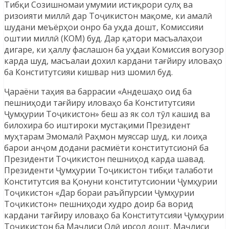
Тибқи Созишномаи умумии истиқрори сулҳ ва
ризоияти миллӣ дар Тоҷикистон мақоме, ки амалӣ
шудани меъёрҳои онро ба уҳда дошт, Комиссияи
оштии миллӣ (КОМ) буд. Дар қатори масъалаҳои
дигаре, ки ҳаллу фаслашон ба уҳдаи Комиссия вогузор
карда шуд, масъалаи дохил кардани тағйиру иловаҳо
ба Конститутсияи кишвар низ шомил буд.
Ҷараёни таҳия ва баррасии «Андешаҳо оид ба
пешниҳоди тағйиру иловаҳо ба Конститутсияи
Ҷумҳурии Тоҷикистон» беш аз як сол тӯл кашид ва
билохира бо иштироки мустақими Президент
муҳтарам Эмомалӣ Раҳмон муяссар шуд, ки лоиҳа
барои анҷом додани расмиёти конститутсионӣ ба
Президенти Тоҷикистон пешниҳод карда шавад.
Президенти Ҷумҳурии Тоҷикистон тибқи талаботи
Конститутсия ва Қонуни конститутсионии Ҷумҳурии
Тоҷикистон «Дар бораи раъйпурсии Ҷумҳурии
Тоҷикистон» пешниҳоди худро доир ба ворид
кардани тағйиру иловаҳо ба Конститутсияи Ҷумҳурии
Тоҷикистон ба Маҷлиси Олӣ ирсол дошт. Маҷлиси