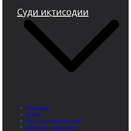
Суди иқтисодии
Роҳбарият
Судяҳо
Дастурамали коргузорӣ
Баррасии парвандаҳо