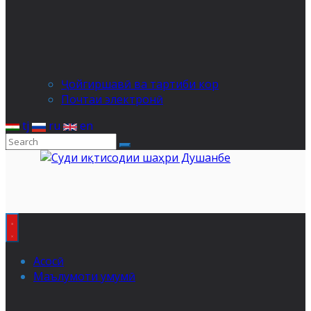
Ҷойгиршавӣ ва тартиби кор
Почтаи электронӣ
tj
ru
en
Асосӣ
Маълумоти умумӣ