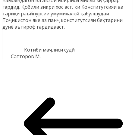
намояндагон ва аъзои Маҷлиси миллӣ муқаррар
гардид. Қобили зикри хос аст, ки Конститутсияи аз
тариқи раъйпурсии умумихалқӣ қабулшудаи
Тоҷикистон яке аз панҷ конститутсияи беҳтарини
дунё эътироф гардидааст.
Котиби маҷлиси судӣ
Сатторов М.