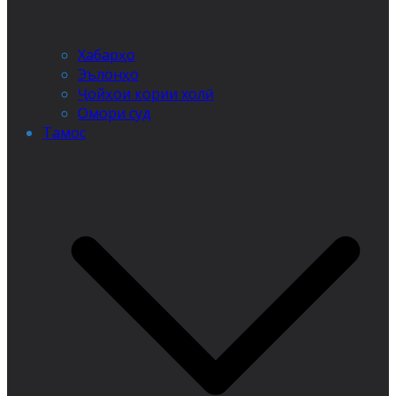
Хабарҳо
Эълонҳо
Ҷойҳои кории холӣ
Омори суд
Тамос