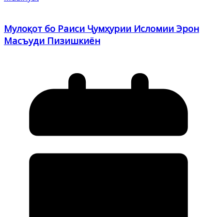
Мулоқот бо Раиси Ҷумҳурии Исломии Эрон
Масъуди Пизишкиён