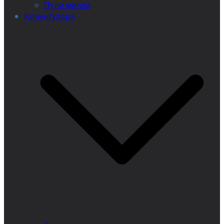
Пули миллӣ
Қонунгузорӣ