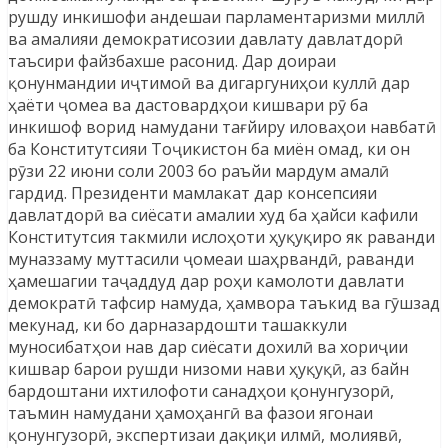
рушду инкишофи андешаи парламентаризми миллӣ
ва амалияи демократисозии давлату давлатдорӣ
таъсири файзбахше расонид. Дар доираи
қонунмандии иҷтимоӣ ва дигаргуниҳои куллӣ дар
ҳаёти ҷомеа ва дастовардҳои кишвари рӯ ба
инкишоф ворид намудани тағйиру иловаҳои навбатӣ
ба Конститутсияи Тоҷикистон ба миён омад, ки он
рӯзи 22 июни соли 2003 бо раъйи мардум амалӣ
гардид. Президенти мамлакат дар консепсияи
давлатдорӣ ва сиёсати амалии худ ба ҳайси кафили
Конститутсия такмили ислоҳоти ҳуқуқиро як раванди
муназзаму муттасили ҷомеаи шаҳрвандӣ, раванди
ҳамешагии таҷаддуд дар роҳи камолоти давлати
демократӣ тафсир намуда, ҳамвора таъкид ва гӯшзад
мекунад, ки бо дарназардошти ташаккули
муносибатҳои нав дар сиёсати дохилӣ ва хориҷии
кишвар барои рушди низоми нави ҳуқуқӣ, аз байн
бардоштани ихтилофоти санадҳои қонунгузорӣ,
таъмин намудани ҳамоҳангӣ ва фазои ягонаи
қонунгузорӣ, экспертизаи дақиқи илмӣ, молиявӣ,