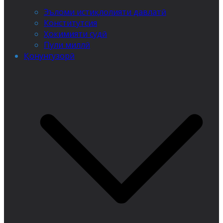
Эъломи истиқлолияти давлатӣ
Конститутсия
Ҳокимияти судӣ
Пули миллӣ
Қонунгузорӣ