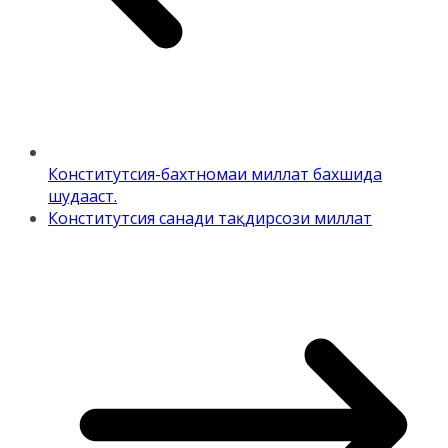
Конститутсия-бахтномаи миллат бахшида
шудааст.
Конститутсия санади тақдирсози миллат