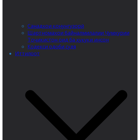
Санадҳои қонунгузорӣ
Шартномаҳои байналмилалии Ҷумҳурии
Тоҷикистон оид ба ҳуқуқи инсон
Кодекси одоби судя
Иттилоот