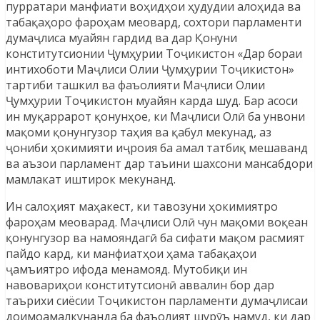
пурратари манфиати воҳидҳои ҳудудии алоҳида ва
табақаҳоро фароҳам меовард, сохтори парламенти
думаҷлиса муайян гардид ва дар Қонуни
конститутсионии Ҷумҳурии Тоҷикистон «Дар бораи
интихоботи Маҷлиси Олии Ҷумҳурии Тоҷикистон»
тартиби ташкил ва фаъолияти Маҷлиси Олии
Ҷумҳурии Тоҷикистон муайян карда шуд. Бар асоси
ин муқаррарот қонунҳое, ки Маҷлиси Олӣ ба унвони
мақоми қонунгузор таҳия ва қабул мекунад, аз
ҷониби ҳокимияти иҷроия ба амал татбиқ мешаванд
ва аъзои парламент дар таъини шахсони мансабдори
мамлакат иштирок мекунанд.
Ин салоҳият маҳакест, ки тавозуни ҳокимиятро
фароҳам меоварад. Маҷлиси Олӣ чун мақоми воқеан
қонунгузор ва намояндагӣ ба сифати мақом расмият
пайдо кард, ки манфиатҳои ҳама табақаҳои
ҷамъиятро ифода менамояд. Мутобиқи ин
навовариҳои конститутсионӣ аввалин бор дар
таърихи сиёсии Тоҷикистон парламенти думаҷлисаи
доимоамалкунанда ба фаъолият шурӯъ намуд, ки дар