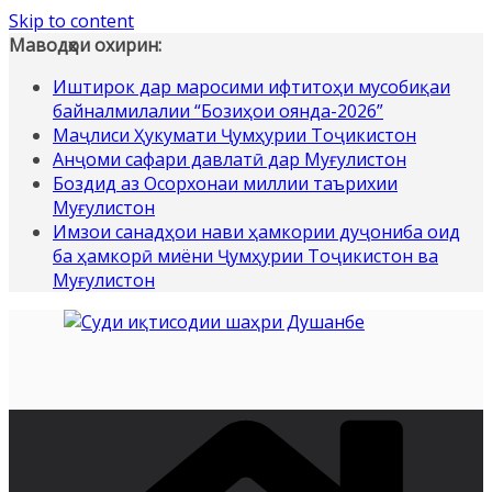
Skip to content
Маводҳои охирин:
Иштирок дар маросими ифтитоҳи мусобиқаи
байналмилалии “Бозиҳои оянда-2026”
Маҷлиси Ҳукумати Ҷумҳурии Тоҷикистон
Анҷоми сафари давлатӣ дар Муғулистон
Боздид аз Осорхонаи миллии таърихии
Муғулистон
Имзои санадҳои нави ҳамкории дуҷониба оид
ба ҳамкорӣ миёни Ҷумҳурии Тоҷикистон ва
Муғулистон