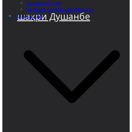
Санадҳои Суди
Ҷадвали қабули шаҳрвандон
шаҳри Душанбе
Тоҷикистон