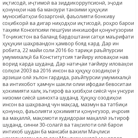
иқтисодӣ, иҷтимоӣ ва зиддикоррупсионӣ, эҷоди
қонунҳои нав ба манзури танзими ҳуқуқии
муносибатҳои бозаргонӣ, фаъолияти бонкиву
соҳибкорӣ ва дигар ниҳодҳои иқтисодӣ, роҳро барои
таҳияи Консепсияи пешгӯии инкишофи қонунгузории
Тоҷикистон ва баланд бардоштани сатҳи маърифати
ҳуқуқии шаҳрвандон ҳамвор бояд кард. Дар ин
робита, 22 майи соли 2016 бо тариқи раъйпурсии
умумихалқӣ ба Конститутсия тағйиру иловаҳои нав
ворид карда шуданд. Дар натиҷаи тағйиру иловаҳои
солҳои 2003 ва 2016 инсон ва ҳуқуқу озодиҳои ӯ
арзиши олӣ эълон гардида, раъйпурсии умумихалқӣ
ва интихобот ҳамчун шакли олии ифодаи бевоситаи
ҳокимияти халқ эътироф ва ҳизбҳои сиёсӣ чун унсури
низоми сиёсӣ шинохта шуданд. Ҳуқуқу озодиҳои
инсон ва шаҳрванд чун мақсад, мазмун ва татбиқи
қонунҳо, фаъолияти ҳокимияти қонунгузор, иҷроия
ва маҳаллӣ, мақомоти худидораи маҳаллӣ эътироф
шуданд, синни 30-солагӣ ва таҳсилоти олӣ барои
интихоб шудан ба мансаби вакили Маҷлиси