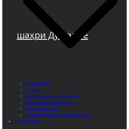
шаҳри Душанбе
Роҳбарият
Судяҳо
Дастурамали коргузорӣ
Баррасии парвандаҳо
Санадҳои Суди
Ҷадвали қабули шаҳрвандон
Тоҷикистон