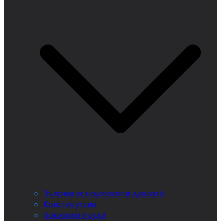
Эъломи истиқлолияти давлатӣ
Конститутсия
Ҳокимияти судӣ