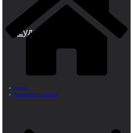
Суди иқтисодии
Асосӣ
Маълумоти умумӣ