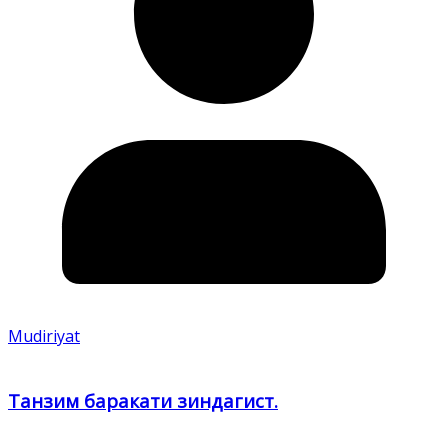
Mudiriyat
Танзим баракати зиндагист.