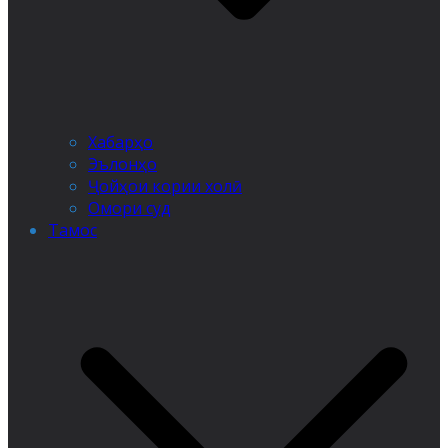
Хабарҳо
Эълонҳо
Ҷойҳои кории холӣ
Омори суд
Тамос