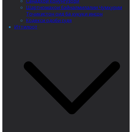
Санадҳои қонунгузорӣ
Шартномаҳои байналмилалии Ҷумҳурии
Тоҷикистон оид ба ҳуқуқи инсон
Кодекси одоби судя
Иттилоот