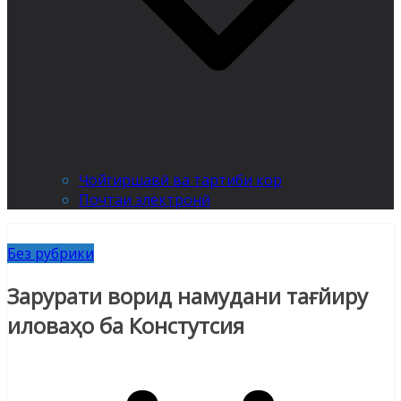
Ҷойгиршавӣ ва тартиби кор
Почтаи электронӣ
Без рубрики
Зарурати ворид намудани тағйиру
иловаҳо ба Констутсия