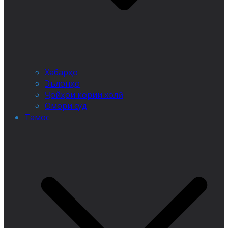
Хабарҳо
Эълонҳо
Ҷойҳои кории холӣ
Омори суд
Тамос