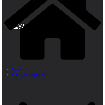
Суди иқтисодии
Асосӣ
Маълумоти умумӣ