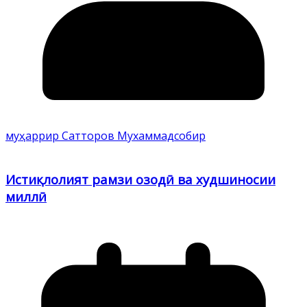
муҳаррир Сатторов Мухаммадсобир
Истиқлолият рамзи озодӣ ва худшиносии
миллӣ