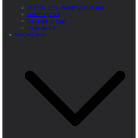
Эъломи истиқлолияти давлатӣ
Конститутсия
Ҳокимияти судӣ
Пули миллӣ
Қонунгузорӣ