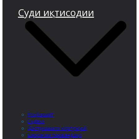
Суди иқтисодии
Роҳбарият
Судяҳо
Дастурамали коргузорӣ
Баррасии парвандаҳо