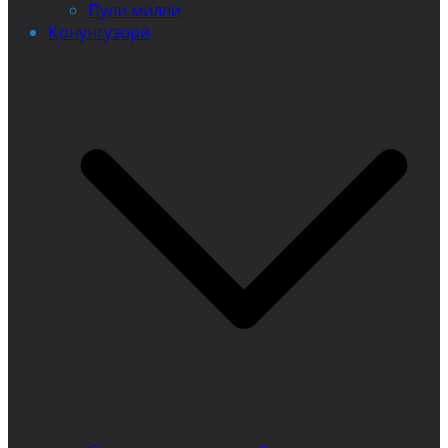
Пули миллӣ
Қонунгузорӣ