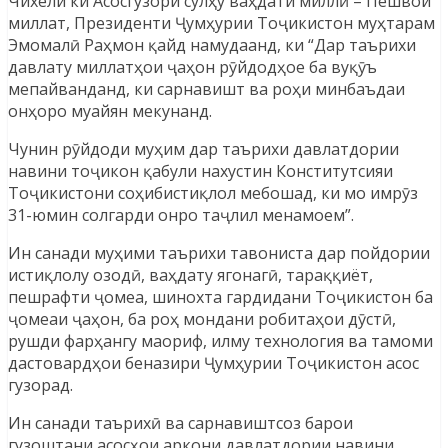
Чихели ки Асосгузори сулҳу ваҳдати миллӣ – Пешвои
миллат, Президенти Ҷумҳурии Тоҷикистон муҳтарам
Эмомалӣ Раҳмон қайд намудаанд, ки “Дар таърихи
давлату миллатҳои ҷаҳон рӯйдодҳое ба вуқӯъ
мепайванданд, ки сарнавишт ва роҳи минбаъдаи
онҳоро муайян мекунанд.
Чунин рӯйдоди муҳим дар таърихи давлатдории
навини тоҷикон қабули нахустин Конститутсияи
Тоҷикистони соҳибистиқлол мебошад, ки мо имрӯз
31-юмин солгарди онро таҷлил менамоем”.
Ин санади муҳими таърихи тавониста дар пойдории
истиқлолу озодӣ, ваҳдату ягонагӣ, тараққиёт,
пешрафти ҷомеа, шинохта гардидани Тоҷикистон ба
ҷомеаи ҷаҳон, ба роҳ мондани робитаҳои дӯстӣ,
рушди фарҳангу маориф, илму технология ва тамоми
дастовардҳои беназири Ҷумҳурии Тоҷикистон асос
гузорад.
Ин санади таърихӣ ва сарнавиштсоз барои
гузоштани асосҳои аркони давлатдории навини