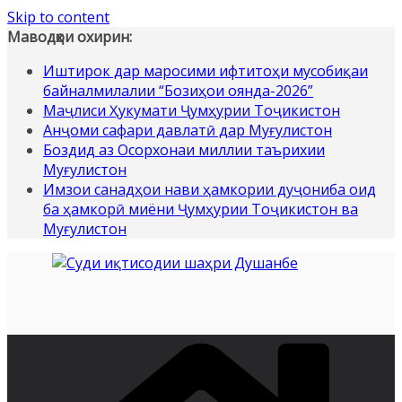
Skip to content
Маводҳои охирин:
Иштирок дар маросими ифтитоҳи мусобиқаи
байналмилалии “Бозиҳои оянда-2026”
Маҷлиси Ҳукумати Ҷумҳурии Тоҷикистон
Анҷоми сафари давлатӣ дар Муғулистон
Боздид аз Осорхонаи миллии таърихии
Муғулистон
Имзои санадҳои нави ҳамкории дуҷониба оид
ба ҳамкорӣ миёни Ҷумҳурии Тоҷикистон ва
Муғулистон