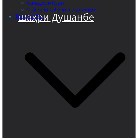
Санадҳои Суди
Ҷадвали қабули шаҳрвандон
шаҳри Душанбе
Тоҷикистон