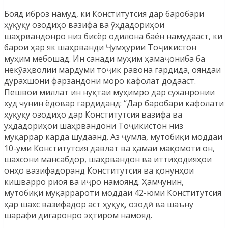
Бояд иброз намуд, ки Конститутсия дар баробари
ҳуқуқу озодиҳо вазифа ва ӯҳдадориҳои
шаҳрвандонро низ бисёр одилона баён намудааст, ки
барои ҳар як шаҳрванди Ҷумҳурии Тоҷикистон
муҳим мебошад. Ин санади муҳим ҳамаҷониба ба
некӯаҳволии мардуми тоҷик равона гардида, ояндаи
дурахшони фарзандони моро кафолат додааст.
Пешвои миллат ин нуқтаи муҳимро дар суханронии
худ чунин ёдовар гардиданд: “Дар баробари кафолати
ҳуқуқу озодиҳо дар Конститутсия вазифа ва
уҳдадориҳои шаҳрвандони Тоҷикистон низ
муқаррар карда шудаанд. Аз ҷумла, мутобиқи моддаи
10-уми Конститутсия давлат ва ҳамаи мақомоти он,
шахсони мансабдор, шаҳрвандон ва иттиҳодияҳои
онҳо вазифадоранд Конститутсия ва қонунҳои
кишварро риоя ва иҷро намоянд. Ҳамчунин,
мутобиқи муқаррароти моддаи 42-юми Конститутсия
ҳар шахс вазифадор аст ҳуқуқ, озодӣ ва шаъну
шарафи дигаронро эҳтиром намояд.