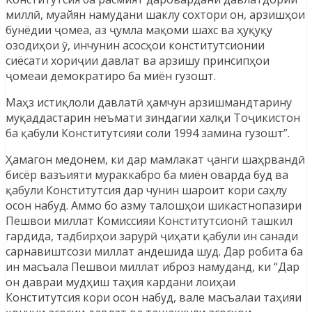
миллӣ, муайян намудани шаклу сохтори он, арзишҳои
бунёдии ҷомеа, аз ҷумла мақоми шахс ва ҳуқуқу
озодиҳои ӯ, инчунин асосҳои конститутсионии
сиёсати хориҷии давлат ва арзишу принсипҳои
ҷомеаи демократиро ба миён гузошт.
Маҳз истиқлоли давлатӣ ҳамчун арзишмандтарину
муқаддастарин неъмати зиндагии халқи Тоҷикистон
ба қабули Конститутсияи соли 1994 замина гузошт”.
Ҳамагон медонем, ки дар мамлакат ҷанги шаҳрвандӣ
бисёр вазъияти мураккабро ба миён оварда буд ва
қабули Конститутсия дар чунин шароит кори саҳлу
осон набуд. Аммо бо азму талошҳои шикастнопазири
Пешвои миллат Комиссияи Конститутсионӣ ташкил
гардида, тадбирҳои зарурӣ ҷиҳати қабули ин санади
сарнавиштсози миллат андешида шуд. Дар робита ба
ин масъала Пешвои миллат иброз намуданд, ки “Дар
он давраи мудҳиш таҳия кардани лоиҳаи
Конститутсия кори осон набуд, вале масъалаи таҳияи