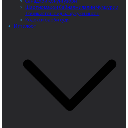
Санадҳои қонунгузорӣ
Шартномаҳои байналмилалии Ҷумҳурии
Тоҷикистон оид ба ҳуқуқи инсон
Кодекси одоби судя
Иттилоот