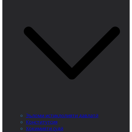
Эъломи истиқлолияти давлатӣ
Конститутсия
Ҳокимияти судӣ