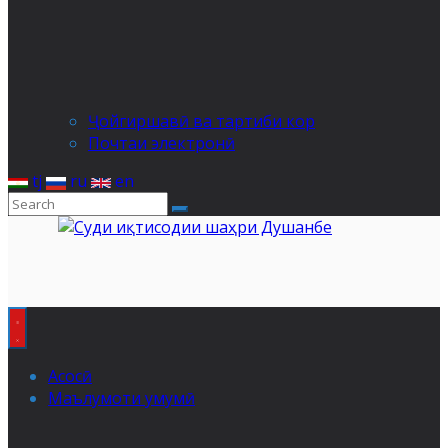
Ҷойгиршавӣ ва тартиби кор
Почтаи электронӣ
tj
ru
en
Асосӣ
Маълумоти умумӣ