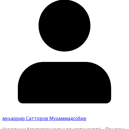
муҳаррир Сатторов Мухаммадсобир