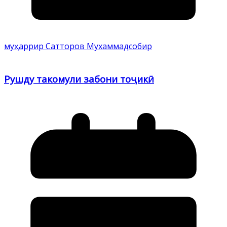
муҳаррир Сатторов Мухаммадсобир
Рушду такомули забони тоҷикӣ