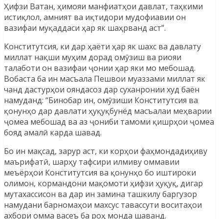
Ҳифзи Ватан, ҳимояи манфиатҳои давлат, таҳкими
истиқлол, амният ва иқтидори мудофиавии он
вазифаи муқаддаси ҳар як шаҳрванд аст”.
Конститутсия, ки дар ҳаёти ҳар як шахс ва давлату
миллат нақши муҳим дорад омӯзиш ва риояи
талаботи он вазифаи ҷонии ҳар яки мо мебошад.
Вобаста ба ин масъала Пешвои муаззами миллат як
чанд дастурҳои ояндасоз дар суханронии худ баён
намуданд: “Бинобар ин, омӯзиши Конститутсия ва
қонунҳо дар давлати ҳуқуқбунёд масъалаи меҳварии
ҷомеа мебошад ва аз ҷониби тамоми қишрҳои ҷомеа
бояд амалӣ карда шавад.
Бо ин мақсад, зарур аст, ки корҳои фаҳмондадиҳиву
маърифатӣ, шарҳу тафсири илмиву оммавии
меъёрҳои Конститутсия ва қонунҳо бо иштироки
олимон, кормандони мақомоти ҳифзи ҳуқуқ, дигар
мутахассисон ва дар ин замина ташкилу баргузор
намудани барномаҳои махсус тавассути воситаҳои
ахбори омма васеъ ба роҳ монда шаванд.