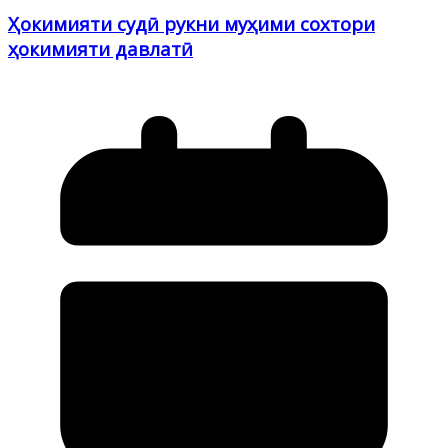
Ҳокимияти судӣ рукни муҳими сохтори
ҳокимияти давлатӣ