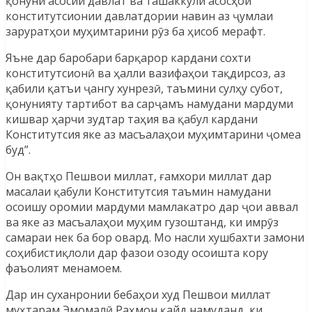
қонуни асосии давлат ва ташаккули асосҳои
конститутсионии давлатдории навин аз ҷумлаи
заруратҳои муҳимтарини рӯз ба ҳисоб мерафт.
Яъне дар баробари барқарор кардани сохти
конститутсионӣ ва ҳалли вазифаҳои тақдирсоз, аз
қабили қатъи ҷангу хунрезӣ, таъмини сулҳу субот,
қонунияту тартибот ва сарҷамъ намудани мардуми
кишвар ҳарчи зудтар таҳия ва қабул кардани
Конститутсия яке аз масъалаҳои муҳимтарини ҷомеа
буд”.
Он вақтҳо Пешвои миллат, ғамхори миллат дар
масалаи қабули Конститутсия таъмин намудани
осоишу оромии мардуми мамлакатро дар ҷои аввал
ва яке аз масъалаҳои муҳим гузоштанд, ки имрӯз
самараи нек ба бор овард. Мо насли хушбахти замони
соҳибистиқлоли дар фазои озоду осоишта кору
фаъолият менамоем.
Дар ин суханронии бебаҳои худ Пешвои миллат
муҳтарам Эмомалӣ Раҳмон қайд намуданд, ки