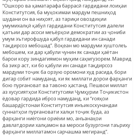
“Ошкоро ва ҳаматарафа баррасӣ гардидани лоиҳаи
Конститутсия, ба муҳокимаи мардум пешниҳод
шудани он ва ниҳоят, аз тариқи овоздиҳии
умумихалқӣ қабул гардидани Конститутсия далели
қатъии дар асоси меъёрҳои демократии аз ҷониби
умум эътирофшуда қабул гардидани ин санади
тақдирсоз мебошад”. Воқеан мо мардуми хуштолеъ
мебошем, ки дар қабули чунин як санади ҳаётан
барои кору зиндагиямон муҳим саҳмгузорем. Маврид
ба зикр аст, ки бо қабули ин санади тақдирсоз
мардуми тоҷик ба орзую оромони худ расида, бори
дигар собит намуданд, ки як миллати дорои фарҳанги
бою пурғановат ва тавоно ҳастанд. Пешвои миллат
аз хусусиятҳои Конститутсияи Ҷумҳурии Тоҷикистон
ёдовар гардида иброз намуданд, ки “ғояҳои
башардӯстонаи Конститутсия инъикоскунандаи
суннатҳои пурғановати халқи тоҷик буда, аз
фарҳанги ниёгони ориёии мо, анъанаҳои
давлатдории халқамон ва мероси бузургони таъриху
фарҳанги миллатамон сарчашма мегиранд”.