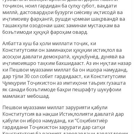
тоҷикон, ноил гардидан ба сулҳу субот, ваҳдати
миллӣ, дастовардҳои бузурги сиёсиву иқтисодӣ ва
иҷтимоиву фарҳангӣ, рушди ҷомеаи шаҳрвандӣ ва
ташаккули озодонаи шахс заминаи мустаҳкам ва
боэътимоди ҳуқуқӣ фароҳам овард.
Албатта хуш ба ҳоли миллати тоҷик, ки
Конститутсияи он заминаҳои ҳуқуқии истиқлол ва
асосҳои давлати демократӣ, ҳуқуқбунёд, дунявӣ ва
иҷтимоияшро таҳким бахшидааст. Аз ин нуқтаи назар
ки Пешвои муаззами миллат ба он ишора намуданд,
дар тӯли 30 сол собит гардидааст, ки Конститутсияи
Ҷумҳурии Тоҷикистон аз имтиҳони таърих гузашта
як санади боэътимоде баҳри пешрафту шукуфоии
мамлакат мебошад.
Пешвои муаззами миллат зарурияти қабули
Конститутсия ва нақши Истиқлолияти давлатӣ дар
қабули он иброз намуданд, ки “Соҳибихтиёр
гардидани Тоҷикистон зарурати дар сатҳи
Конститутсия ба расмият даровардани давлатдории