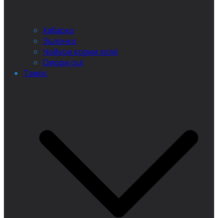
Хабарҳо
Эълонҳо
Ҷойҳои кории холӣ
Омори суд
Тамос