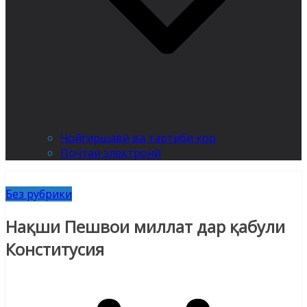
Ҷойгиршавӣ ва тартиби кор
Почтаи электронӣ
Без рубрики
Нақши Пешвои миллат дар қабули
Конститусия