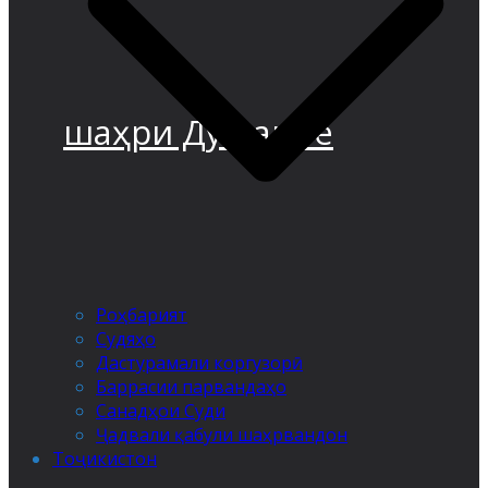
шаҳри Душанбе
Роҳбарият
Судяҳо
Дастурамали коргузорӣ
Баррасии парвандаҳо
Санадҳои Суди
Ҷадвали қабули шаҳрвандон
Тоҷикистон