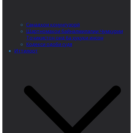
Санадҳои қонунгузорӣ
Шартномаҳои байналмилалии Ҷумҳурии
Тоҷикистон оид ба ҳуқуқи инсон
Кодекси одоби судя
Иттилоот