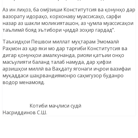
Аз ин лиҳоз, ба омӯзиши Конститутсия ва қонунҳо дар
вазорату идораҳо, корхонаву муассисаҳо, сарфи
назар аз шакли моликияташон, аз ҷумла муассисаҳои
таълимӣ бояд эътибори ҷиддӣ зоҳир гардад”.
Таъкидҳои Пешвои миллат муҳтарам Эмомалӣ
Раҳмон аз ҳар яки мо дар тарғиби Конститутсия ва
дигар қонунҳои амалкунанда, риояи қатъии онҳо
масъулияти баланд талаб намуда, дар ҳифзи
арзишҳои миллӣ ва Ваҳдату ягонаги иҷрои вазифаи
муқаддаси шаҳрвандиямонро саҳмгузор буданро
водор менамояд.
Котиби маҷлиси судӣ
Насриддинов С.Ш.