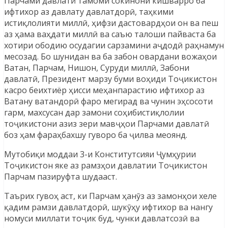
Парчами давлатӣ тамоми сокинони кишварро ба
ифтихор аз давлату давлатдорӣ, таҳкими
истиқлолияти миллӣ, ҳифзи дастовардҳои он ва пеш
аз ҳама ваҳдати миллӣ ва саъю талоши пайваста ба
хотири ободию осудагии сарзамини аҷдодӣ раҳнамун
месозад. Бо шунидан ва ба забон овардани вожаҳои
Ватан, Парчам, Нишон, Суруди миллӣ, Забони
давлатӣ, Президент марзу буми воҳиди Тоҷикистон
касро беихтиёр ҳисси меҳанпарастию ифтихор аз
Ватану ватандорӣ фаро мегирад ва чунин эҳсосоти
гарм, махсусан дар замони соҳибистиқлолии
тоҷикистони азиз зери мавҷҳои Парчами давлатӣ
боз ҳам фараҳбахшу гуворо ба ҷилва меоянд.
Мутобиқи моддаи 3-и Конститутсияи Ҷумҳурии
Тоҷикистон яке аз рамзҳои давлатии Тоҷикистон
Парчам пазируфта шудааст.
Таърих гувоҳ аст, ки Парчам ҳанӯз аз замонҳои хеле
қадим рамзи давлатдорӣ, шукӯҳу ифтихор ва нангу
номуси миллати тоҷик буд, чунки давлатсозӣ ва