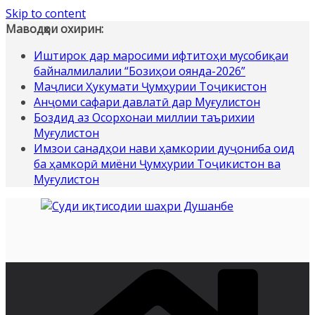
Skip to content
Маводҳои охирин:
Иштирок дар маросими ифтитоҳи мусобиқаи
байналмилалии “Бозиҳои оянда-2026”
Маҷлиси Ҳукумати Ҷумҳурии Тоҷикистон
Анҷоми сафари давлатӣ дар Муғулистон
Боздид аз Осорхонаи миллии таърихии
Муғулистон
Имзои санадҳои нави ҳамкории дуҷониба оид
ба ҳамкорӣ миёни Ҷумҳурии Тоҷикистон ва
Муғулистон