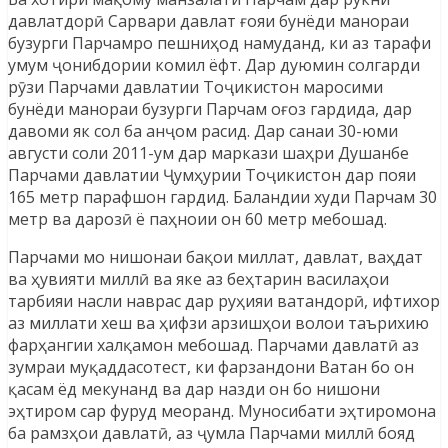
давлатдорӣ Сарвари давлат ғояи бунёди манораи
бузурги Парчамро пешниҳод намуданд, ки аз тарафи
умум ҷонибдории комил ёфт. Дар дуюмин солгарди
рӯзи Парчами давлатии Тоҷикистон маросими
бунёди манораи бузурги Парчам оғоз гардида, дар
давоми як сол ба анҷом расид. Дар санаи 30-юми
августи соли 2011-ум дар маркази шаҳри Душанбе
Парчами давлатии Ҷумҳурии Тоҷикистон дар пояи
165 метр парафшон гардид. Баландии худи Парчам 30
метр ва дарозӣ ё паҳноии он 60 метр мебошад.
Парчами мо нишонаи бақои миллат, давлат, ваҳдат
ва ҳувияти миллӣ ва яке аз беҳтарин василаҳои
тарбияи насли наврас дар руҳияи ватандорӣ, ифтихор
аз миллати хеш ва ҳифзи арзишҳои волои таърихию
фарҳангии халқамон мебошад. Парчами давлатӣ аз
зумраи муқаддасотест, ки фарзандони Ватан бо он
қасам ёд мекунанд ва дар назди он бо нишони
эҳтиром сар фуруд меоранд. Муносибати эҳтиромона
ба рамзҳои давлатӣ, аз ҷумла Парчами миллӣ бояд