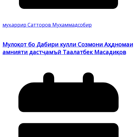
муҳаррир Сатторов Мухаммадсобир
Мулоқот бо Дабири кулли Созмони Аҳдномаи
амнияти дастҷамъӣ Таалатбек Масадиқов