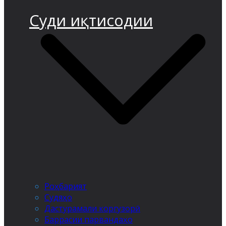
Суди иқтисодии
Роҳбарият
Судяҳо
Дастурамали коргузорӣ
Баррасии парвандаҳо