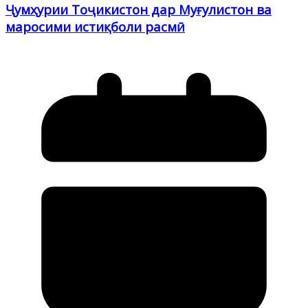
Ҷумҳурии Тоҷикистон дар Муғулистон ва
маросими истиқболи расмӣ