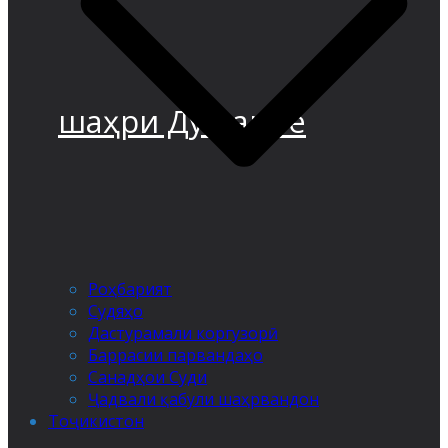
шаҳри Душанбе
Роҳбарият
Судяҳо
Дастурамали коргузорӣ
Баррасии парвандаҳо
Санадҳои Суди
Ҷадвали қабули шаҳрвандон
Тоҷикистон