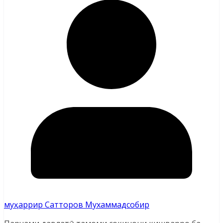
муҳаррир Сатторов Мухаммадсобир