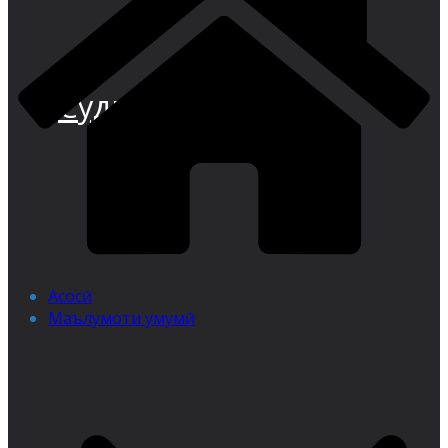
Суди иқтисодии
Асосӣ
Маълумоти умумӣ