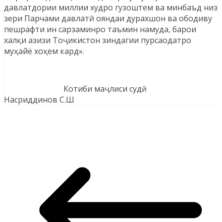
давлатдории миллии худро гузоштем ва минбаъд низ
зери Парчами давлатӣ ояндаи дурахшон ва ободиву
пешрафти ин сарзаминро таъмин намуда, барои
халқи азизи Тоҷикистон зиндагии пурсаодатро
муҳайё хоҳем кард».
Котиби маҷлиси судӣ
Насриддинов С.Ш