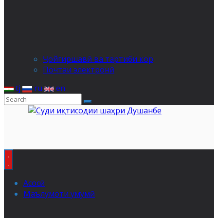
Ҷойгиршавӣ ва тартиби кор
Почтаи электронӣ
tj
ru
en
Асосӣ
Маълумоти умумӣ