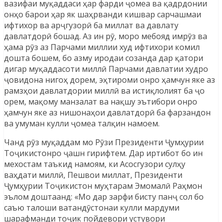
вазифаи муқаддаси ҳар фарди ҷомеа ва қадрдонии
онҳо барои ҳар як шаҳрванди кишвар сарчашмаи
ифтихор ва арҷгузорӣ ба миллат ва давлату
давлатдорӣ бошад. Аз ин рӯ, моро мебояд имрӯз ва
ҳама рӯз аз Парчами миллии худ ифтихори комил
дошта бошем, бо азму иродаи созанда дар қатори
дигар муқаддасоти миллӣ Парчами давлатии худро
ҷовидона нигоҳ дорем, эҳтироми онро ҳамчун яке аз
рамзҳои давлатдории миллӣ ва истиқлолият ба ҷо
орем, мақому манзалат ва нақшу эътибори онро
ҳамчун яке аз нишонаҳои давлатдорӣ ба фарзандон
ва умуман кулли ҷомеа талқин намоем.
Чанд рӯз муқаддам мо Рӯзи Президенти Ҷумҳурии
Тоҷикистонро ҷашн гирифтем. Дар иртибот бо ин
мехостам таъкид намоям, ки Асосгузори сулҳу
ваҳдати миллӣ, Пешвои миллат, Президенти
Ҷумҳурии Тоҷикистон муҳтарам Эмомалӣ Раҳмон
эълом доштаанд: «Мо дар зарфи бисту панҷ сол бо
саъю талоши ватандӯстонаи кулли мардуми
шарафманди тоҷик пойдевори устувори