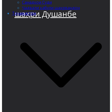
Санадҳои Суди
Ҷадвали қабули шаҳрвандон
шаҳри Душанбе
Тоҷикистон