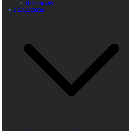
Пули миллӣ
Қонунгузорӣ