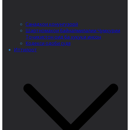
Санадҳои қонунгузорӣ
Шартномаҳои байналмилалии Ҷумҳурии
Тоҷикистон оид ба ҳуқуқи инсон
Кодекси одоби судя
Иттилоот