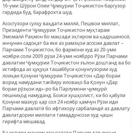
16-уми Шӯрои Олии Ҷумҳурии Тоҷикистон баргузор
гардида буд, барафрохта шуд.
Асосгузори сулҳу ваҳдати миллӣ, Пешвои миллат,
Президенти Ҷумҳурии Тоҷикистон муҳтарам
Эмомалӣ Раҳмон бо мақсади эҳтиром ва қадршиносӣ,
инчунин садоқат ба яке аз рамзҳои асосии давлат –
Парчами Тоҷикистон, бо фармони худ аз 20-уми
ноябри соли 2009 рӯзи 24-уми ноябрро Рӯзи Парчами
давлатии Ҷумҳурии Тоҷикистон эълон доштанд ва бо
истифода аз ҳуқуқи ташаббуси қонунгузории худ
лоиҳаи Қонуни Ҷумҳурии Тоҷикистон «Дар бораи
ворид намудани тағйиру иловаҳо ба Қонун «Дар
бораи рӯзҳои ид»-ро ба Парлумони ҷумҳурӣ
пешниҳод намуданд. Боиси хушҳолист, ки бо қабули
Қонуни мазкур ҳар сол 24 ноябр ҳамчун Рӯзи иди
Парчами давлатӣ бо ифтихору сарбаландӣ аз давлату
давлатдории миллати тамаддунсози худ ҷашн
гирифта мешавад.
Ба хотири мақому манзалати Парчам дар рукни