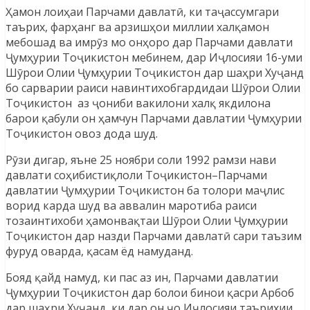
Ҳамон лоиҳаи Парчами давлатӣ, ки таҷассумгари
таърих, фарҳанг ва арзишҳои миллии халқамон
мебошад ва имрӯз мо онҳоро дар Парчами давлати
Ҷумҳурии Тоҷикистон мебинем, дар Иҷлосияи 16-уми
Шӯрои Олии Ҷумҳурии Тоҷикистон дар шаҳри Хуҷанд
бо сарварии раиси навинтихобгардидаи Шӯрои Олии
Тоҷикистон аз ҷониби вакилони халқ якдилона
барои қабули он ҳамчун Парчами давлатии Ҷумҳурии
Тоҷикистон овоз дода шуд.
Рӯзи дигар, яъне 25 ноябри соли 1992 рамзи нави
давлати соҳибистиқлоли Тоҷикистон–Парчами
давлатии Ҷумҳурии Тоҷикистон ба толори маҷлис
ворид карда шуд ва аввалин маротиба раиси
тозаинтихоби ҳамонвақтаи Шӯрои Олии Ҷумҳурии
Тоҷикистон дар назди Парчами давлатӣ сари таъзим
фуруд оварда, қасам ёд намуданд.
Бояд қайд намуд, ки пас аз ин, Парчами давлатии
Ҷумҳурии Тоҷикистон дар болои бинои қасри Арбоб
дар шаҳри Хуҷанд, ки дар он ҷо Иҷлосияи таърихии