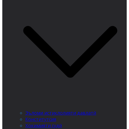
Эъломи истиқлолияти давлатӣ
Конститутсия
Ҳокимияти судӣ