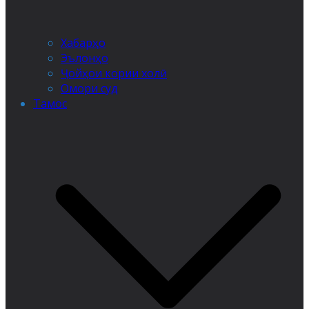
Хабарҳо
Эълонҳо
Ҷойҳои кории холӣ
Омори суд
Тамос