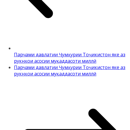
Парчами давлатии Ҷумҳурии Тоҷикистон яке аз
рукнҳои асосии муқаддасоти миллӣ
Парчами давлатии Ҷумҳурии Тоҷикистон яке аз
рукнҳои асосии муқаддасоти миллӣ