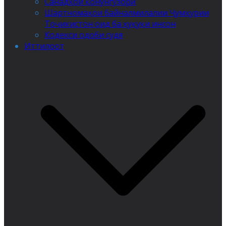
Санадҳои қонунгузорӣ
Шартномаҳои байналмилалии Ҷумҳурии
Тоҷикистон оид ба ҳуқуқи инсон
Кодекси одоби судя
Иттилоот