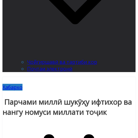
Ҷойгиршавӣ ва тартиби кор
Почтаи электронӣ
Хабарҳо
Парчами миллӣ шукӯҳу ифтихор ва
нангу номуси миллати тоҷик