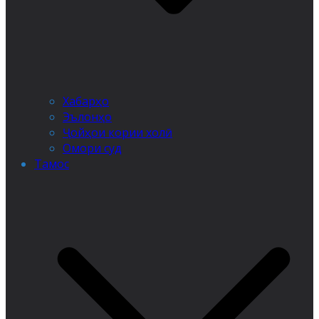
Хабарҳо
Эълонҳо
Ҷойҳои кории холӣ
Омори суд
Тамос