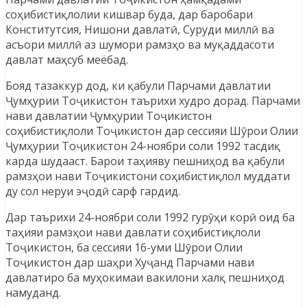
соҳибистиқлолии кишвар буда, дар баробари
Конститутсия, Нишони давлатӣ, Суруди миллӣ ва
асъори миллӣ аз шумори рамзҳо ва муқаддасоти
давлат маҳсуб меёбад.
Бояд тазаккур дод, ки қабули Парчами давлатии
Ҷумҳурии Тоҷикистон таърихи худро дорад. Парчами
нави давлатии Ҷумҳурии Тоҷикистон
соҳибистиқлоли Тоҷикистон дар сессияи Шӯрои Олии
Ҷумҳурии Тоҷикистон 24-ноябри соли 1992 тасдиқ
карда шудааст. Барои таҳияву пешниҳод ва қабули
рамзҳои нави Тоҷикистони соҳибистиқлол муддати
ду сол неруи эҷодӣ сарф гардид.
Дар таърихи 24-ноябри соли 1992 гурӯҳи корӣ оид ба
таҳияи рамзҳои нави давлати соҳибистиқлоли
Тоҷикистон, ба сессияи 16-уми Шӯрои Олии
Тоҷикистон дар шаҳри Хуҷанд Парчами нави
давлатиро ба муҳокимаи вакилони халқ пешниҳод
намуданд.