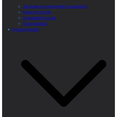
Эъломи истиқлолияти давлатӣ
Конститутсия
Ҳокимияти судӣ
Пули миллӣ
Қонунгузорӣ