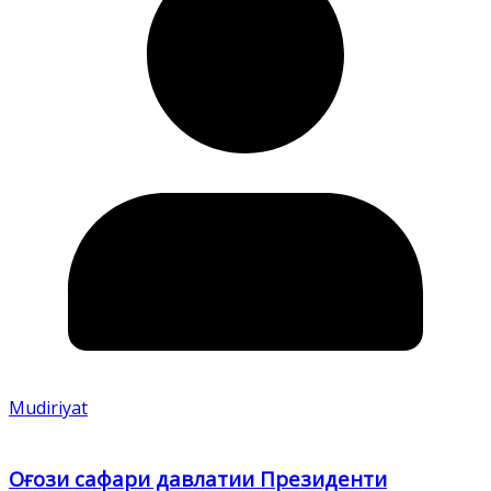
Mudiriyat
Оғози сафари давлатии Президенти