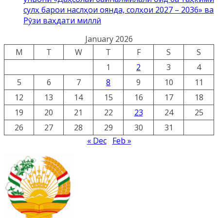
сулҳ барои наслҳои оянда, солҳои 2027 – 2036» ва
Рӯзи ваҳдати миллӣ
January 2026
M
T
W
T
F
S
S
1
2
3
4
5
6
7
8
9
10
11
12
13
14
15
16
17
18
19
20
21
22
23
24
25
26
27
28
29
30
31
« Dec
Feb »