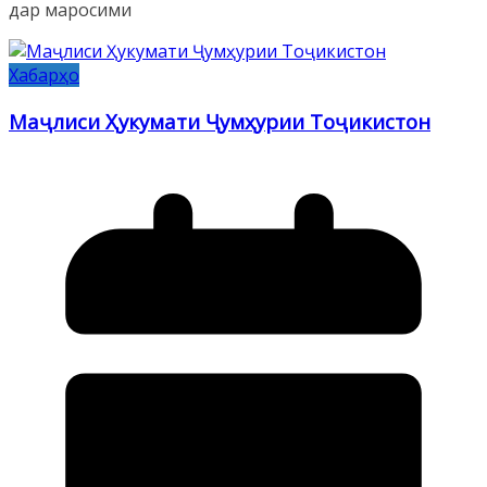
дар маросими
Хабарҳо
Маҷлиси Ҳукумати Ҷумҳурии Тоҷикистон