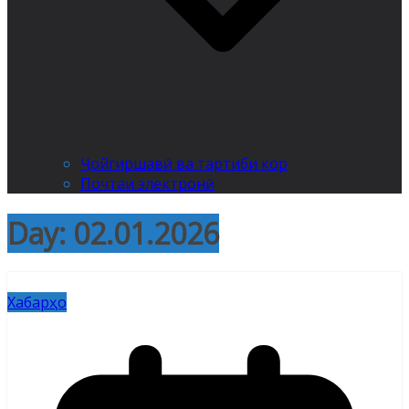
Ҷойгиршавӣ ва тартиби кор
Почтаи электронӣ
Day:
02.01.2026
Хабарҳо