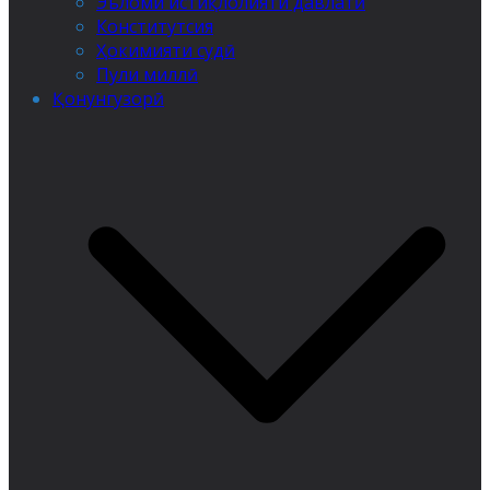
Эъломи истиқлолияти давлатӣ
Конститутсия
Ҳокимияти судӣ
Пули миллӣ
Қонунгузорӣ