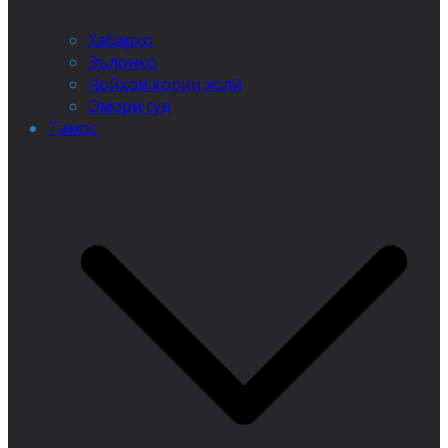
Хабарҳо
Эълонҳо
Ҷойҳои кории холӣ
Омори суд
Тамос