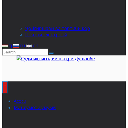
Ҷойгиршавӣ ва тартиби кор
Почтаи электронӣ
tj
ru
en
Асосӣ
Маълумоти умумӣ