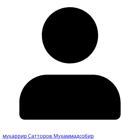
муҳаррир Сатторов Мухаммадсобир