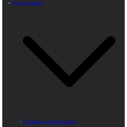
Қонунгузорӣ
Санадҳои қонунгузорӣ