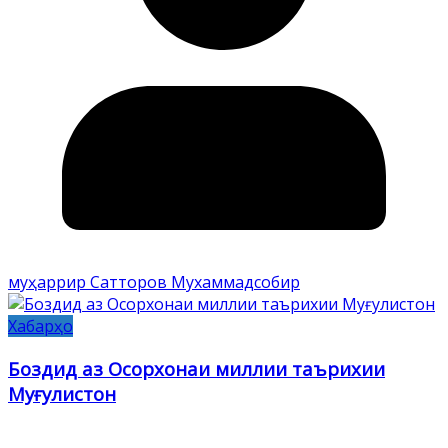
муҳаррир Сатторов Мухаммадсобир
Хабарҳо
Боздид аз Осорхонаи миллии таърихии
Муғулистон