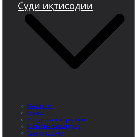
Суди иқтисодии
Роҳбарият
Судяҳо
Дастурамали коргузорӣ
Баррасии парвандаҳо
Санадҳои Суди