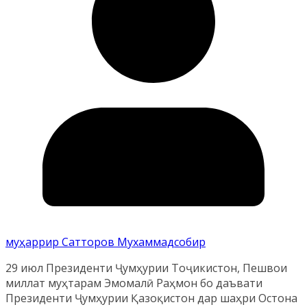
муҳаррир Сатторов Мухаммадсобир
29 июл Президенти Ҷумҳурии Тоҷикистон, Пешвои
миллат муҳтарам Эмомалӣ Раҳмон бо даъвати
Президенти Ҷумҳурии Қазоқистон дар шаҳри Остона