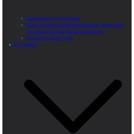
Санадҳои қонунгузорӣ
Шартномаҳои байналмилалии Ҷумҳурии
Тоҷикистон оид ба ҳуқуқи инсон
Кодекси одоби судя
Иттилоот