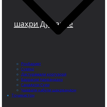
шаҳри Душанбе
Роҳбарият
Судяҳо
Дастурамали коргузорӣ
Баррасии парвандаҳо
Санадҳои Суди
Ҷадвали қабули шаҳрвандон
Тоҷикистон