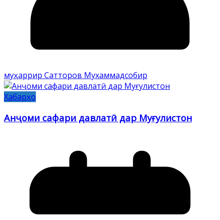
муҳаррир Сатторов Мухаммадсобир
Хабарҳо
Анҷоми сафари давлатӣ дар Муғулистон