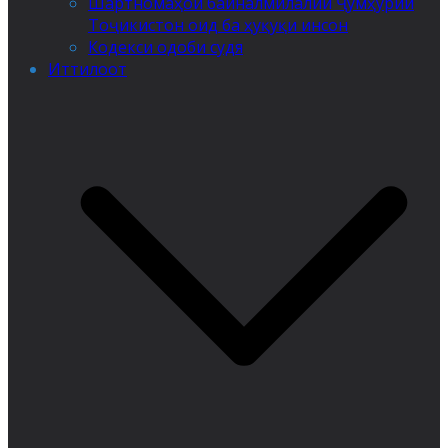
Шартномаҳои байналмилалии Ҷумҳурии
Тоҷикистон оид ба ҳуқуқи инсон
Кодекси одоби судя
Иттилоот