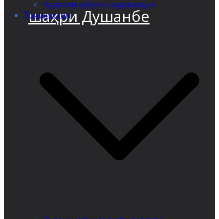
Ҷадвали қабули шаҳрвандон
шаҳри Душанбе
Тоҷикистон