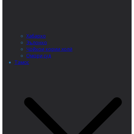
Хабарҳо
Эълонҳо
Ҷойҳои кории холӣ
Омори суд
Тамос