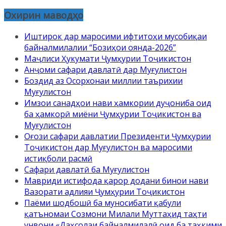
Охирин маводҳо
Иштирок дар маросими ифтитоҳи мусобиқаи
байналмилалии “Бозиҳои оянда-2026”
Маҷлиси Ҳукумати Ҷумҳурии Тоҷикистон
Анҷоми сафари давлатӣ дар Муғулистон
Боздид аз Осорхонаи миллии таърихии
Муғулистон
Имзои санадҳои нави ҳамкории дуҷониба оид
ба ҳамкорӣ миёни Ҷумҳурии Тоҷикистон ва
Муғулистон
Оғози сафари давлатии Президенти Ҷумҳурии
Тоҷикистон дар Муғулистон ва маросими
истиқболи расмӣ
Сафари давлатӣ ба Муғулистон
Мавриди истифода қарор додани бинои нави
Вазорати адлияи Ҷумҳурии Тоҷикистон
Паёми шодбошӣ ба муносибати қабули
қатъномаи Созмони Милали Муттаҳид таҳти
унвони «Даҳсолаи байналмилалӣ оид ба таҳкими