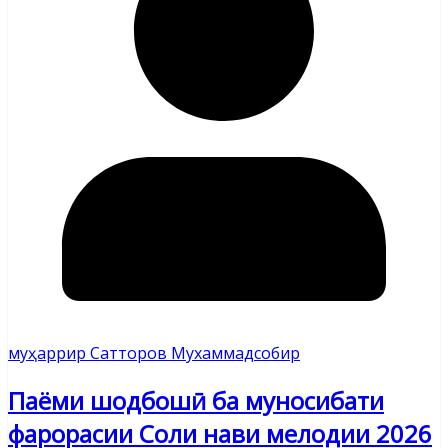
муҳаррир Сатторов Мухаммадсобир
Паёми шодбошӣ ба муносибати
фарорасии Соли нави мелодии 2026