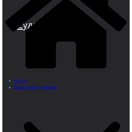
Суди иқтисодии
Асосӣ
Маълумоти умумӣ