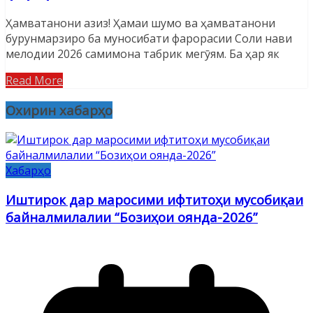
Ҳамватанони азиз! Ҳамаи шумо ва ҳамватанони
бурунмарзиро ба муносибати фарорасии Соли нави
мелодии 2026 самимона табрик мегӯям. Ба ҳар як
Read More
Охирин хабарҳо
Хабарҳо
Иштирок дар маросими ифтитоҳи мусобиқаи
байналмилалии “Бозиҳои оянда-2026”