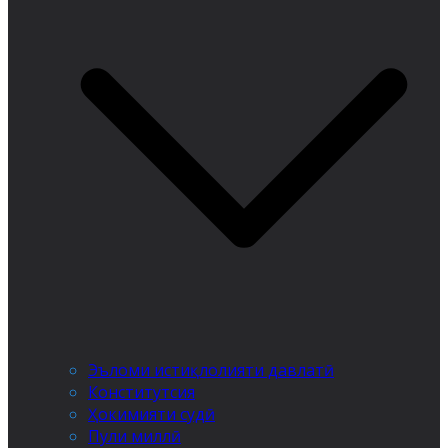
Эъломи истиқлолияти давлатӣ
Конститутсия
Ҳокимияти судӣ
Пули миллӣ