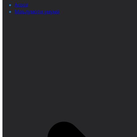
Асосӣ
Маълумоти умумӣ