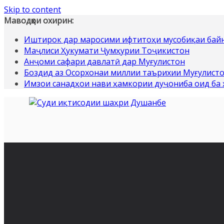
Skip to content
Маводҳои охирин:
Иштирок дар маросими ифтитоҳи мусобиқаи байн
Маҷлиси Ҳукумати Ҷумҳурии Тоҷикистон
Анҷоми сафари давлатӣ дар Муғулистон
Боздид аз Осорхонаи миллии таърихии Муғулист
Имзои санадҳои нави ҳамкории дуҷониба оид ба