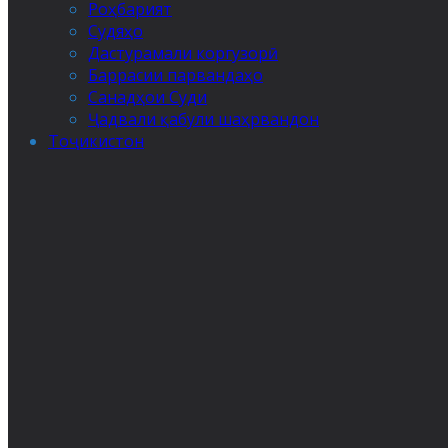
Роҳбарият
Судяҳо
Дастурамали коргузорӣ
Баррасии парвандаҳо
Санадҳои Суди
Ҷадвали қабули шаҳрвандон
Тоҷикистон