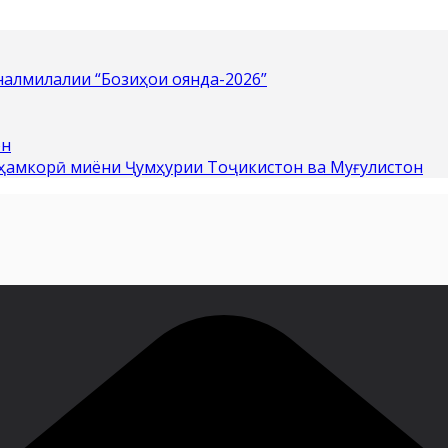
алмилалии “Бозиҳои оянда-2026”
он
 ҳамкорӣ миёни Ҷумҳурии Тоҷикистон ва Муғулистон