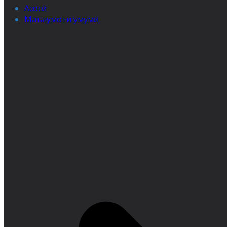
Асосӣ
Маълумоти умумӣ