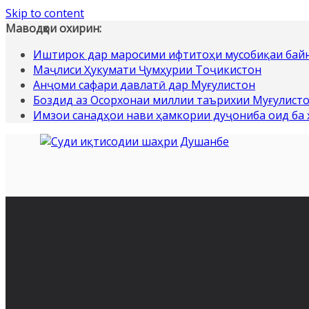
Skip to content
Маводҳои охирин:
Иштирок дар маросими ифтитоҳи мусобиқаи байн
Маҷлиси Ҳукумати Ҷумҳурии Тоҷикистон
Анҷоми сафари давлатӣ дар Муғулистон
Боздид аз Осорхонаи миллии таърихии Муғулист
Имзои санадҳои нави ҳамкории дуҷониба оид ба