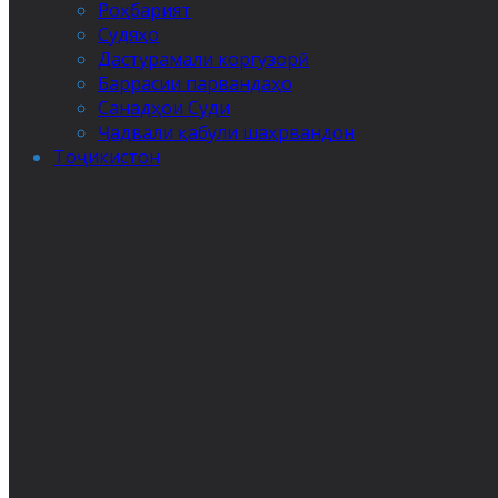
Роҳбарият
Судяҳо
Дастурамали коргузорӣ
Баррасии парвандаҳо
Санадҳои Суди
Ҷадвали қабули шаҳрвандон
Тоҷикистон