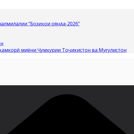
алмилалии “Бозиҳои оянда-2026”
он
 ҳамкорӣ миёни Ҷумҳурии Тоҷикистон ва Муғулистон