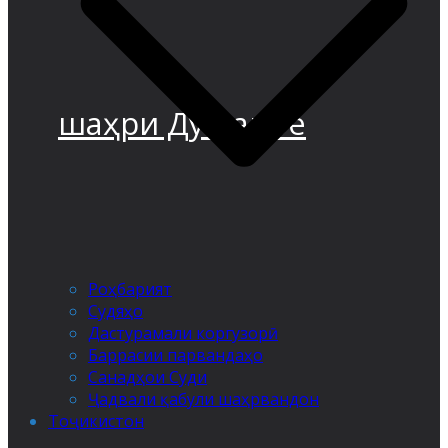
шаҳри Душанбе
Роҳбарият
Судяҳо
Дастурамали коргузорӣ
Баррасии парвандаҳо
Санадҳои Суди
Ҷадвали қабули шаҳрвандон
Тоҷикистон