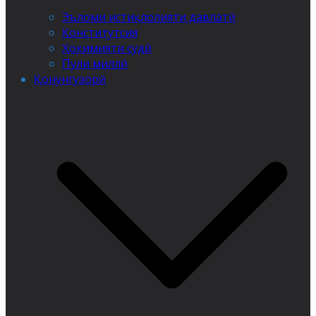
Эъломи истиқлолияти давлатӣ
Конститутсия
Ҳокимияти судӣ
Пули миллӣ
Қонунгузорӣ