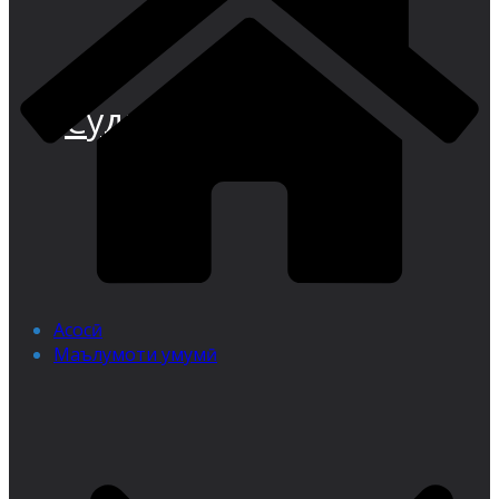
Суди иқтисодии
Асосӣ
Маълумоти умумӣ