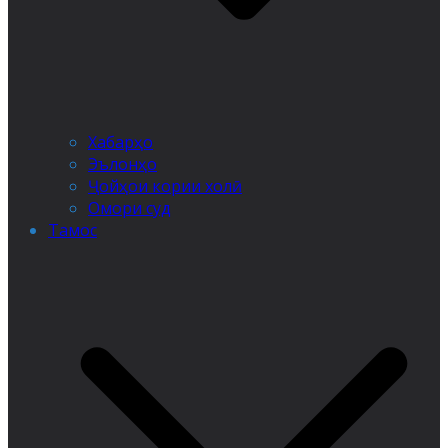
Хабарҳо
Эълонҳо
Ҷойҳои кории холӣ
Омори суд
Тамос