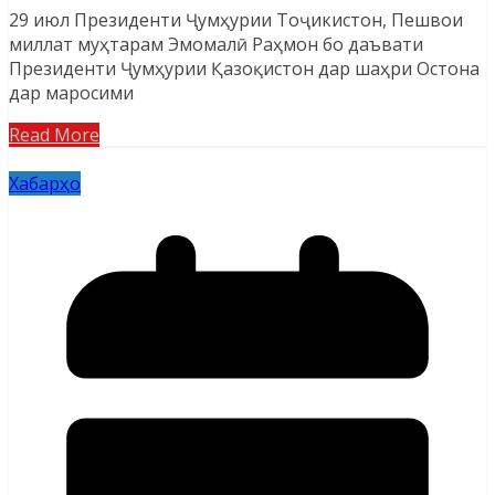
29 июл Президенти Ҷумҳурии Тоҷикистон, Пешвои
миллат муҳтарам Эмомалӣ Раҳмон бо даъвати
Президенти Ҷумҳурии Қазоқистон дар шаҳри Остона
дар маросими
Read More
Хабарҳо