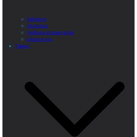
Хабарҳо
Эълонҳо
Ҷойҳои кории холӣ
Омори суд
Тамос