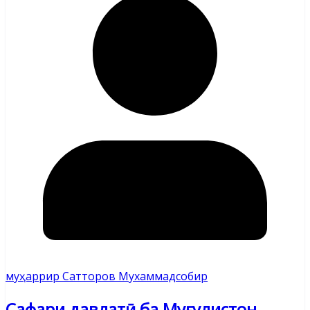
муҳаррир Сатторов Мухаммадсобир
Сафари давлатӣ ба Муғулистон