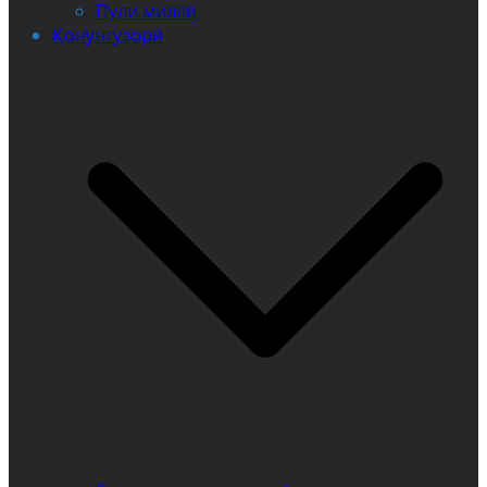
Пули миллӣ
Қонунгузорӣ