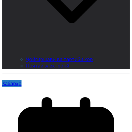
Ҷойгиршавӣ ва тартиби кор
Почтаи электронӣ
Хабарҳо