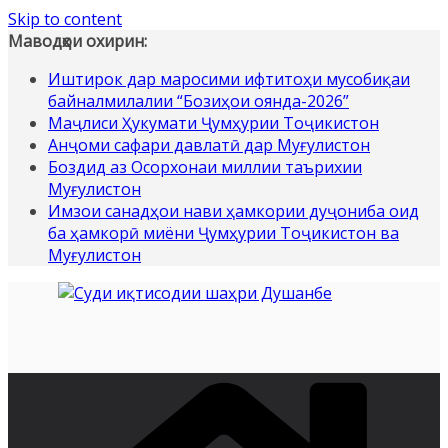
Skip to content
Маводҳои охирин:
Иштирок дар маросими ифтитоҳи мусобиқаи
байналмилалии “Бозиҳои оянда-2026”
Маҷлиси Ҳукумати Ҷумҳурии Тоҷикистон
Анҷоми сафари давлатӣ дар Муғулистон
Боздид аз Осорхонаи миллии таърихии
Муғулистон
Имзои санадҳои нави ҳамкории дуҷониба оид
ба ҳамкорӣ миёни Ҷумҳурии Тоҷикистон ва
Муғулистон