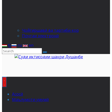
Ҷойгиршавӣ ва тартиби кор
Почтаи электронӣ
tj
ru
en
Асосӣ
Маълумоти умумӣ