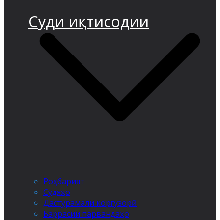
Суди иқтисодии
Роҳбарият
Судяҳо
Дастурамали коргузорӣ
Баррасии парвандаҳо