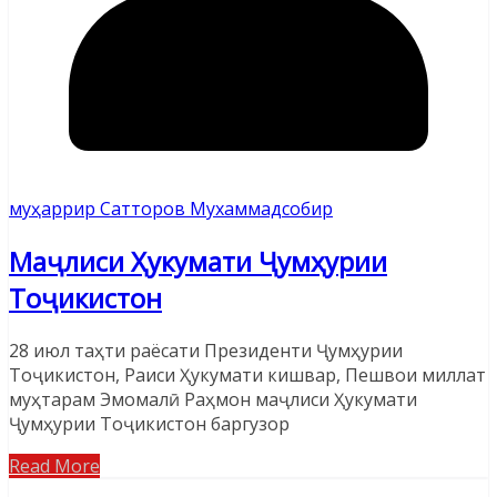
муҳаррир Сатторов Мухаммадсобир
Маҷлиси Ҳукумати Ҷумҳурии
Тоҷикистон
28 июл таҳти раёсати Президенти Ҷумҳурии
Тоҷикистон, Раиси Ҳукумати кишвар, Пешвои миллат
муҳтарам Эмомалӣ Раҳмон маҷлиси Ҳукумати
Ҷумҳурии Тоҷикистон баргузор
Read More