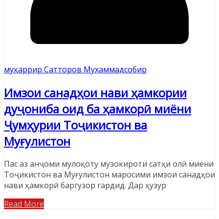
муҳаррир Сатторов Мухаммадсобир
Имзои санадҳои нави ҳамкории
дуҷониба оид ба ҳамкорӣ миёни
Ҷумҳурии Тоҷикистон ва
Муғулистон
Пас аз анҷоми мулоқоту музокироти сатҳи олӣ миёни
Тоҷикистон ва Муғулистон маросими имзои санадҳои
нави ҳамкорӣ баргузор гардид. Дар ҳузур
Read More