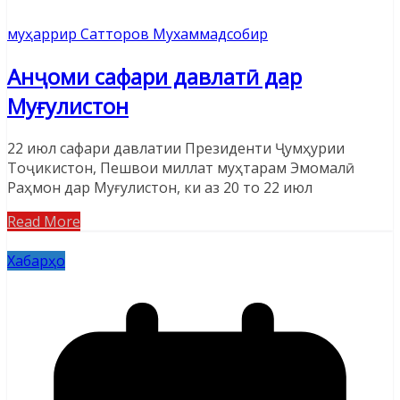
муҳаррир Сатторов Мухаммадсобир
Анҷоми сафари давлатӣ дар
Муғулистон
22 июл сафари давлатии Президенти Ҷумҳурии
Тоҷикистон, Пешвои миллат муҳтарам Эмомалӣ
Раҳмон дар Муғулистон, ки аз 20 то 22 июл
Read More
Хабарҳо