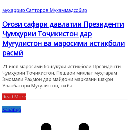
муҳаррир Сатторов Мухаммадсобир
Оғози сафари давлатии Президенти
Ҷумҳурии Тоҷикистон дар
Муғулистон ва маросими истиқболи
расмӣ
21 июл маросими бошукӯҳи истиқболи Президенти
Ҷумҳурии Тоҷикистон, Пешвои миллат муҳтарам
Эмомалӣ Раҳмон дар майдони марказии шаҳри
Уланбатори Муғулистон, ки ба
Read More
Хабарҳо