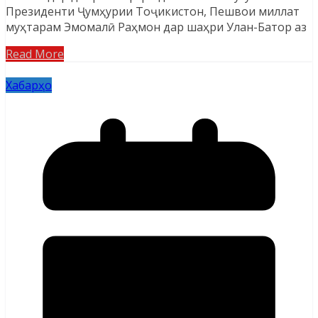
Президенти Ҷумҳурии Тоҷикистон, Пешвои миллат
муҳтарам Эмомалӣ Раҳмон дар шаҳри Улан-Батор аз
Read More
Хабарҳо