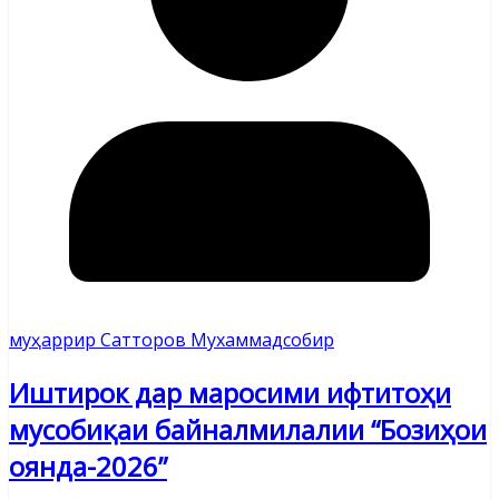
муҳаррир Сатторов Мухаммадсобир
Иштирок дар маросими ифтитоҳи
мусобиқаи байналмилалии “Бозиҳои
оянда-2026”