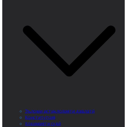
Эъломи истиқлолияти давлатӣ
Конститутсия
Ҳокимияти судӣ