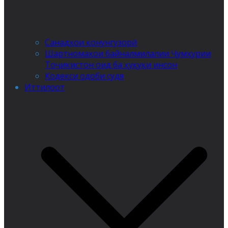
Санадҳои қонунгузорӣ
Шартномаҳои байналмилалии Ҷумҳурии
Тоҷикистон оид ба ҳуқуқи инсон
Кодекси одоби судя
Иттилоот