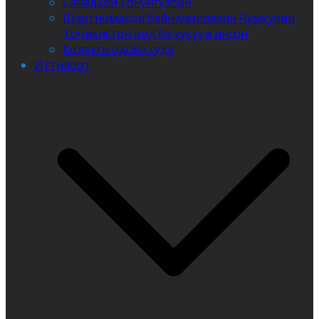
Санадҳои қонунгузорӣ
Шартномаҳои байналмилалии Ҷумҳурии
Тоҷикистон оид ба ҳуқуқи инсон
Кодекси одоби судя
Иттилоот