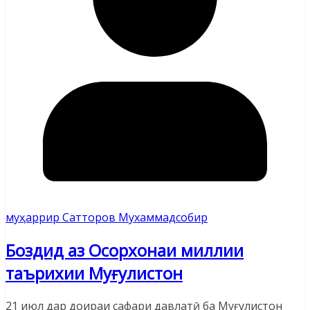
муҳаррир Сатторов Мухаммадсобир
Боздид аз Осорхонаи миллии
таърихии Муғулистон
21 июл дар доираи сафари давлатӣ ба Муғулистон