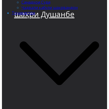
Санадҳои Суди
Ҷадвали қабули шаҳрвандон
шаҳри Душанбе
Тоҷикистон