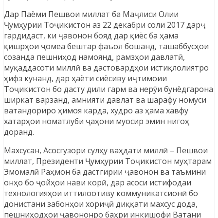
Дар Паёми Пешвои миллат ба Маҷлиси Олии
Ҷумҳурии Тоҷикистон аз 22 декабри соли 2017 дарҷ
гардидаст, ки ҷавонон бояд дар қиёс ба ҳама
қишрҳои ҷомеа бештар фаъол бошанд, ташаббусҳои
созанда пешниҳод намоянд, рамзҳои давлатӣ,
муқаддасоти миллӣ ва дастовардҳои истиқлолиятро
ҳифз кунанд, дар ҳаёти сиёсиву иҷтимоии
Тоҷикистон бо дасту дили гарм ва нерӯи бунёдгарона
ширкат варзанд, амнияти давлат ва шарафу номуси
ватандориро ҳимоя карда, худро аз ҳама хавфу
хатарҳои номатлуби ҷаҳони муосир эмин нигоҳ
доранд.
Махсусан, Асосгузори сулҳу ваҳдати миллӣ – Пешвои
миллат, Президенти Ҷумҳурии Тоҷикистон муҳтарам
Эмомалӣ Раҳмон ба дастгирии ҷавонон ва таъмини
онҳо бо ҷойҳои нави корӣ, дар асоси истифодаи
технологияҳои иттилоотиву коммуникатсионӣ бо
донистани забонҳои хориҷӣ диққати махсус дода,
пешниҳодҳои ҷавононро баҳри инкишофи Ватани