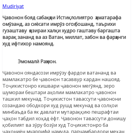
Mudiriyat
Ҷавонон бояд сабақҳои Истиқлолиятро ҳаматарафа
омӯзанд, аз сиёсати имрӯз огоҳ бошанд, таърихи
гузаштаву ҳозираи халқи худро гаштаву баргашта
варақ зананд ва аз Ватан, миллат, забон ва фарҳанги
худ ифтихор намоянд.
Эмомалӣ Раҳмон.
Ҷавонон ояндасози имрӯзу фардои ватананд ва
мамлакатро бе ҷавонон тасаввур кардан нашояд.
Тоҷикистонро кишвари ҷавонон мегӯянд, зеро
шумораи бештари аҳолии мамлакатро ҷавонон
ташкил мекунад. Тоҷикистон тавассути ҷавонони
созандаю ободкори худ рушд мекунад ва солҳои
минбаъда ба як давлати мутараққию пешрафтаи
ҷаҳон табдил хоҳад ёфт. Ҷавонон тавассути донишу
қобилият ва зӯру бозӯи худ Тоҷикистонро ба
ҷаҳониён муаррифӣ намуда, парчамбардори меҳан