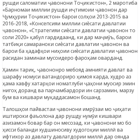
рушди саломатии ҷавонони Тоҷикистон», 2 маротиба
«Барномаи миллии рушди иҷтимоии ҷавонон дар
Ҷумҳурии Тоҷикистон» барои солҳои 2013-2015 ва
2016-2018, «Консепсияи миллии сиѐсати давлатии
ҷавонон», «Стратегияи сиѐсати давлатии ҷавонон то
соли 2020» қабул гардидаанд, ки дар маҷмӯъ, барои
татбиқи самараноки сиѐсати давлатии ҷавонон ва
барои ба ҳадафҳои ниҳоии сиѐсати давлатии ҷавонон
расидан заминаи мусоидеро фароҳам оварданд.
Ҳамин тариқ, ҷавононро мебояд амнияти давлат ва
шарафу номуси ватандориро ҳимоя карда, худро аз
ҳама хавфу хатарҳои номатлуби ҷаҳони муосир эмин
нигоҳ доранд ва парчамбардори ин сарзамин, марзу
бум ва кишвари муқаддасамон бошанд.
Талошҳои пайвастаи ҷавонони имрӯзаи мо ҷиҳати
иштироки фаъолона дар рушду нумӯи кишвари
азизамон бовар бар он месозад, ки ҷавонони мо бо
ҳисси баланди худшиносиву худогоҳии миллӣ ва
ифтихор аз давлату давлатдории миллӣ дар оянда