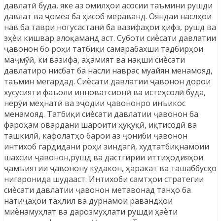
давлатӣ буда, яке аз омилҳои асосии таъмини рушди
давлат ва ҷомеа ба ҳисоб мераванд. Ояндаи наслҳои
нав ба таври ногусастанӣ ба вазифаҳои ҳифз, рушд ва
эҳѐи кишвар алоқаманд аст. Суботи сиѐсати давлатии
ҷавонон бо роҳи татбиқи самарабахши тадбирҳои
маҷмӯӣ, ки вазифа, аҳамият ва нақши сиѐсати
давлатиро нисбат ба насли наврас муайян менамояд,
таъмин мегардад. Сиѐсати давлатии ҷавонон дорои
хусусияти фаъоли инноватсионӣ ва истеҳсолӣ буда,
нерӯи меҳнатӣ ва эҷодии ҷавононро инъикос
менамояд. Татбиқи сиѐсати давлатии ҷавонон ба
фароҳам овардани шароити ҳуқуқӣ, иқтисодӣ ва
ташкилӣ, кафолатҳо барои аз ҷониби ҷавонон
интихоб гардидани роҳи зиндагӣ, худтатбиқнамоии
шахсии ҷавонон,рушд ва дастгирии иттиҳодияҳои
ҷамъиятии ҷавонону кӯдакон, ҳаракат ва ташаббусҳо
нигаронида шудааст. Интихоби самтҳои стратегии
сиѐсати давлатии ҷавонон метавонад танҳо ба
натиҷаҳои таҳлил ва дурнамои равандҳои
миѐнамуҳлат ва дарозмуҳлати рушди ҳаѐти