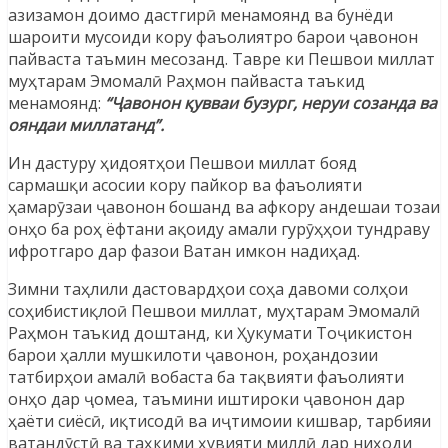
азизамон доимо дастгирӣ менамоянд ва бунёди
шароити мусоиди кору фаъолиятро барои ҷавонон
пайваста таъмин месозанд. Тавре ки Пешвои миллат
муҳтарам Эмомалӣ Раҳмон пайваста таъкид
менамоянд:
“Ҷавонон қувваи бузург, неруи созанда ва
ояндаи миллатанд”.
Ин дастуру ҳидоятҳои Пешвои миллат бояд
сармашқи асосии кору пайкор ва фаъолияти
ҳамарӯзаи ҷавонон бошанд ва афкору андешаи тозаи
онҳо ба роҳ ёфтани ақоиду амали гурӯҳҳои тундраву
ифротгаро дар фазои Ватан имкон надиҳад.
Зимни таҳлили дастовардҳои соҳа давоми солҳои
соҳибистиқлоӣ Пешвои миллат, муҳтарам Эмомалӣ
Раҳмон таъкид доштанд, ки Ҳукумати Тоҷикистон
барои ҳалли мушкилоти ҷавонон, роҳандозии
татбирҳои амалӣ вобаста ба тақвияти фаъолияти
онҳо дар ҷомеа, таъмини иштироки ҷавонон дар
ҳаёти сиёсӣ, иқтисодӣ ва иҷтимоии кишвар, тарбияи
ватандӯстӣ ва таҳкими ҳувияти миллӣ дар ниҳоди