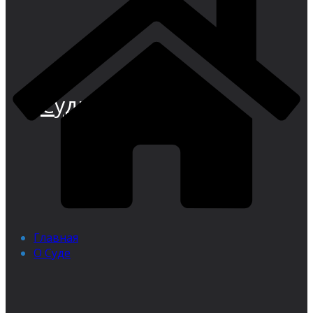
Суди иқтисодии
Главная
О Суде