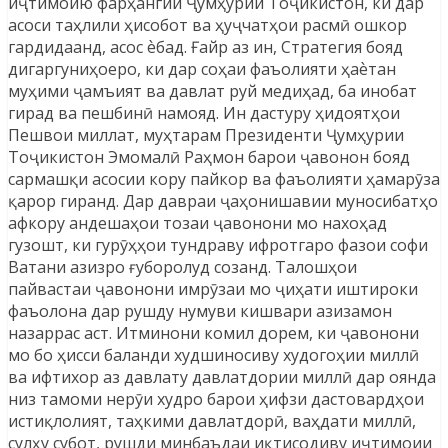
иҷтимоию фарҳангии Ҷумҳурии Тоҷикистон, ки дар
асоси таҳлили ҳисобот ва ҳуҷчатҳои расмӣ ошкор
гардидаанд, асос ѐбад. Ғайр аз ин, Стратегия бояд
дигаргуниҳоеро, ки дар соҳаи фаъолияти ҳаѐтан
муҳими ҷамъият ва давлат руй медиҳад, ба инобат
гирад ва пешбинӣ намояд. Ин дастуру ҳидоятҳои
Пешвои миллат, муҳтарам Президенти Ҷумҳурии
Тоҷикистон Эмомалӣ Раҳмон барои ҷавонон бояд
сармашқи асосии кору пайкор ва фаъолияти ҳамарӯза
қарор гиранд. Дар давраи ҷаҳонишавии муносибатҳо
афкору андешаҳои тозаи ҷавонони мо нахоҳад
гузошт, ки гурӯҳҳои тундраву ифротгаро фазои софи
Ватани азизро ғуборолуд созанд. Талошҳои
пайвастаи ҷавонони имрӯзаи мо ҷиҳати иштироки
фаъолона дар рушду нумуви кишвари азизамон
назаррас аст. Итминони комил дорем, ки ҷавонони
мо бо ҳисси баланди худшиносиву худогоҳии миллӣ
ва ифтихор аз давлату давлатдории миллӣ дар оянда
низ тамоми нерӯи худро барои ҳифзи дастовардҳои
истиқлолият, таҳкими давлатдорӣ, ваҳдати миллӣ,
сулҳу субот, рушди минбаъдаи иқтисодиву иҷтимоии