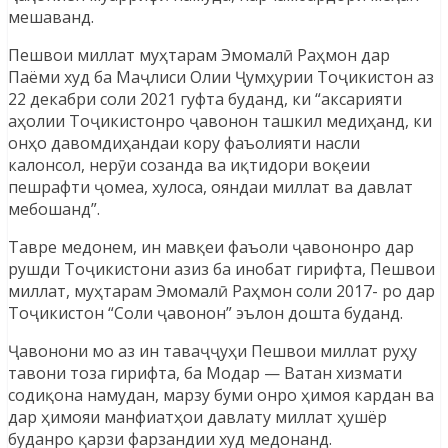
мешаванд.
Пешвои миллат муҳтарам Эмомалӣ Раҳмон дар
Паёми худ ба Маҷлиси Олии Ҷумҳурии Тоҷикистон аз
22 декабри соли 2021 гуфта буданд, ки “аксарияти
аҳолии Тоҷикистонро ҷавонон ташкил медиҳанд, ки
онҳо давомдиҳандаи кору фаъолияти насли
калонсол, нерӯи созанда ва иқтидори воқеии
пешрафти ҷомеа, хулоса, ояндаи миллат ва давлат
мебошанд”.
Тавре медонем, ин мавқеи фаъоли ҷавононро дар
рушди Тоҷикистони азиз ба инобат гирифта, Пешвои
миллат, муҳтарам Эмомалӣ Раҳмон соли 2017- ро дар
Тоҷикистон “Соли ҷавонон” эълон дошта буданд.
Ҷавонони мо аз ин таваҷҷуҳи Пешвои миллат руҳу
тавони тоза гирифта, ба Модар — Ватан хизмати
содиқона намудан, марзу буми онро ҳимоя кардан ва
дар ҳимояи манфиатҳои давлату миллат ҳушёр
буданро қарзи фарзандии худ медонанд.