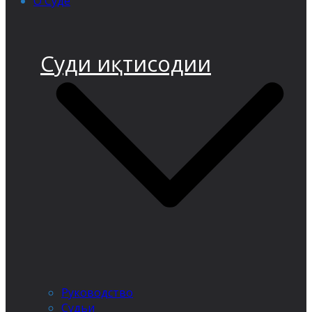
О Суде
Суди иқтисодии
Руководство
Судьи