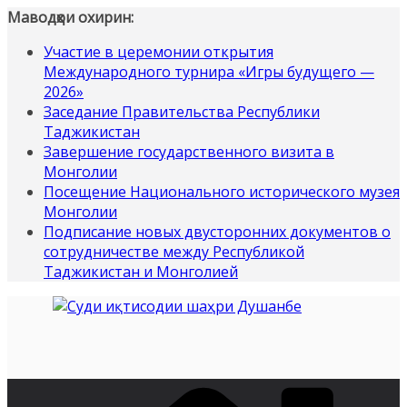
Перейти
Маводҳои охирин:
к
Участие в церемонии открытия
содержимому
Международного турнира «Игры будущего —
2026»
Заседание Правительства Республики
Таджикистан
Завершение государственного визита в
Монголии
Посещение Национального исторического музея
Монголии
Подписание новых двусторонних документов о
сотрудничестве между Республикой
Таджикистан и Монголией