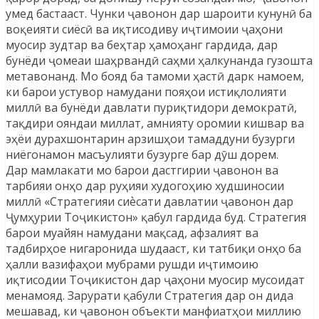
умед бастааст. Чунки ҷавонон дар шароити кунунӣ ба
воқеияти сиёсӣ ва иқтисодиву иҷтимоии ҷаҳони
муосир зудтар ва беҳтар ҳамоҳанг гардида, дар
бунёди ҷомеаи шаҳрвандӣ саҳми ҳалкунанда гузошта
метавонанд. Мо бояд ба тамоми ҳастӣ дарк намоем,
ки барои устувор намудани пояҳои истиқлолияти
миллӣ ва бунёди давлати пуриқтидори демократӣ,
тақдири ояндаи миллат, амнияту оромии кишвар ва
эҳёи дурахшонтарин арзишҳои тамаддуни бузурги
ниёгонамон масъулияти бузурге бар дӯш дорем.
Дар мамлакати мо барои дастгирии ҷавонон ва
тарбияи онҳо дар руҳияи худогоҳию худшиносии
миллӣ «Стратегияи сиѐсати давлатии ҷавонон дар
Ҷумҳурии Тоҷикистон» қабул гардида буд. Стратегия
барои муайян намудани мақсад, афзалият ва
тадбирҳое нигаронида шудааст, ки татбиқи онҳо ба
ҳалли вазифаҳои мубрами рушди иҷтимоию
иқтисодии Тоҷикистон дар ҷаҳони муосир мусоидат
менамояд. Зарурати қабули Стратегия дар он дида
мешавад, ки ҷавонон объекти манфиатҳои миллию