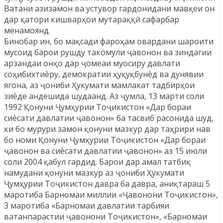
Ватани азизамон ва устувор гардонидани мавқеи он
дар қатори кишварҳои мутараққӣ сафарбар
менамоянд.
Бинобар ин, бо мақсади фароҳам овардани шароити
мусоид барои рушду такомули ҷавонон ва зиндагии
арзандаи онҳо дар ҷомеаи муосиру давлати
соҳибихтиѐру, демократии ҳуқуқбунѐд ва дунявии
ягона, аз ҷониби Ҳукумати мамлакат тадбирҳои
зиѐде андешида шудаанд. Аз ҷумла, 13 марти соли
1992 Қонуни Ҷумҳурии Тоҷикистон «Дар бораи
сиѐсати давлатии ҷавонон» ба тасвиб расонида шуд,
ки бо мурури замон қонуни мазкур дар таҳрири нав
бо номи Қонуни Ҷумҳурии Тоҷикистон «Дар бораи
ҷавонон ва сиѐсати давлатии ҷавонон» аз 15 июли
соли 2004 қабул гардид. Барои дар амал татбиқ
намудани қонуни мазкур аз ҷониби Ҳукумати
Ҷумҳурии Тоҷикистон давра ба давра, аниқтараш 5
маротиба Барномаи миллии «Ҷавонони Тоҷикистон»,
3 маротиба «Барномаи давлатии тарбияи
ватанпарастии ҷавонони Тоҷикистон», «Барномаи