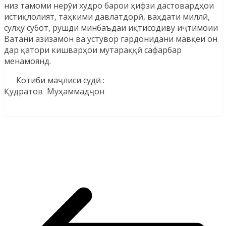
низ тамоми нерӯи худро барои ҳифзи дастовардҳои
истиқлолият, таҳкими давлатдорӣ, ваҳдати миллӣ,
сулҳу субот, рушди минбаъдаи иқтисодиву иҷтимоии
Ватани азизамон ва устувор гардонидани мавқеи он
дар қатори кишварҳои мутараққӣ сафарбар
менамоянд.
Котиби маҷлиси судӣ :
Қудратов Муҳаммадҷон