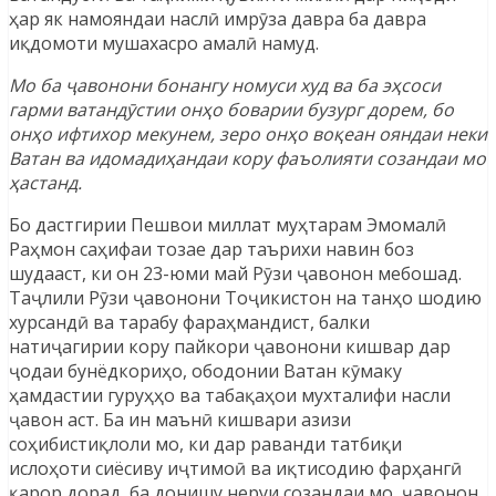
ҳар як намояндаи наслӣ имрӯза давра ба давра
иқдомоти мушахасро амалӣ намуд.
Мо ба ҷавонони бонангу номуси худ ва ба эҳсоси
гарми ватандӯстии онҳо боварии бузург дорем, бо
онҳо ифтихор мекунем, зеро онҳо воқеан ояндаи неки
Ватан ва идомадиҳандаи кору фаъолияти созандаи мо
ҳастанд.
Бо дастгирии Пешвои миллат муҳтарам Эмомалӣ
Раҳмон саҳифаи тозае дар таърихи навин боз
шудааст, ки он 23-юми май Рӯзи ҷавонон мебошад.
Таҷлили Рӯзи ҷавонони Тоҷикистон на танҳо шодию
хурсандӣ ва тарабу фараҳмандист, балки
натиҷагирии кору пайкори ҷавонони кишвар дар
ҷодаи бунёдкориҳо, ободонии Ватан кӯмаку
ҳамдастии гуруҳҳо ва табақаҳои мухталифи насли
ҷавон аст. Ба ин маънӣ кишвари азизи
соҳибистиқлоли мо, ки дар раванди татбиқи
ислоҳоти сиёсиву иҷтимоӣ ва иқтисодию фарҳангӣ
қарор дорад, ба донишу неруи созандаи мо, ҷавонон