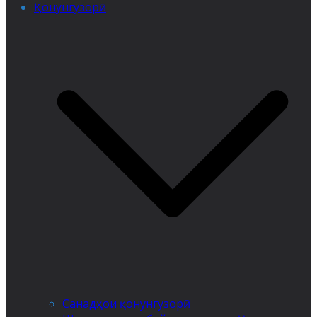
Қонунгузорӣ
Санадҳои қонунгузорӣ