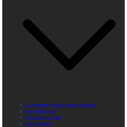
Эъломи истиқлолияти давлатӣ
Конститутсия
Ҳокимияти судӣ
Пули миллӣ