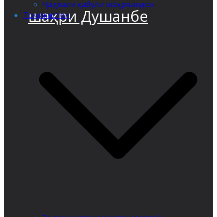
Ҷадвали қабули шаҳрвандон
шаҳри Душанбе
Тоҷикистон