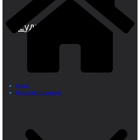
Суди иқтисодии
Асосӣ
Маълумоти умумӣ