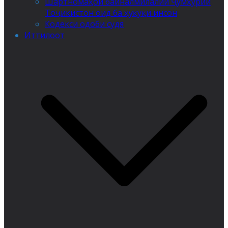
Шартномаҳои байналмилалии Ҷумҳурии
Тоҷикистон оид ба ҳуқуқи инсон
Кодекси одоби судя
Иттилоот