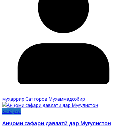
муҳаррир Сатторов Мухаммадсобир
Хабарҳо
Анҷоми сафари давлатӣ дар Муғулистон