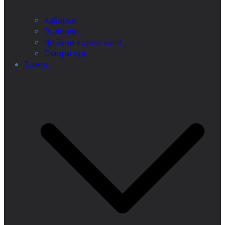
Хабарҳо
Эълонҳо
Ҷойҳои кории холӣ
Омори суд
Тамос