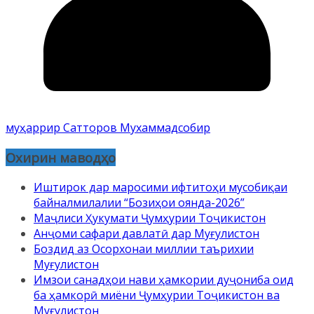
муҳаррир Сатторов Мухаммадсобир
Охирин маводҳо
Иштирок дар маросими ифтитоҳи мусобиқаи
байналмилалии “Бозиҳои оянда-2026”
Маҷлиси Ҳукумати Ҷумҳурии Тоҷикистон
Анҷоми сафари давлатӣ дар Муғулистон
Боздид аз Осорхонаи миллии таърихии
Муғулистон
Имзои санадҳои нави ҳамкории дуҷониба оид
ба ҳамкорӣ миёни Ҷумҳурии Тоҷикистон ва
Муғулистон