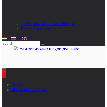
Ҷойгиршавӣ ва тартиби кор
Почтаи электронӣ
tj
ru
en
Асосӣ
Маълумоти умумӣ