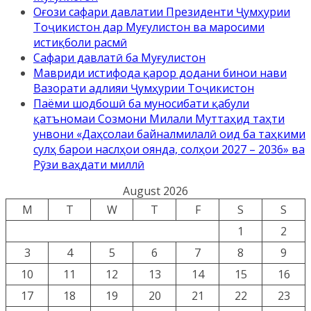
Оғози сафари давлатии Президенти Ҷумҳурии
Тоҷикистон дар Муғулистон ва маросими
истиқболи расмӣ
Сафари давлатӣ ба Муғулистон
Мавриди истифода қарор додани бинои нави
Вазорати адлияи Ҷумҳурии Тоҷикистон
Паёми шодбошӣ ба муносибати қабули
қатъномаи Созмони Милали Муттаҳид таҳти
унвони «Даҳсолаи байналмилалӣ оид ба таҳкими
сулҳ барои наслҳои оянда, солҳои 2027 – 2036» ва
Рӯзи ваҳдати миллӣ
August 2026
M
T
W
T
F
S
S
1
2
3
4
5
6
7
8
9
10
11
12
13
14
15
16
17
18
19
20
21
22
23