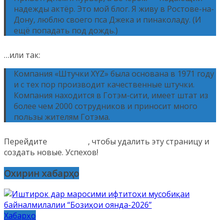
надежды актёр. Это мой блог. Я живу в Ростове-на-
Дону, люблю своего пса Джека и пинаколаду. (И
ещё попадать под дождь.)
…или так:
Компания «Штучки XYZ» была основана в 1971 году
и с тех пор производит качественные штучки.
Компания находится в Готэм-сити, имеет штат из
более чем 2000 сотрудников и приносит много
пользы жителям Готэма.
Перейдите
в консоль
, чтобы удалить эту страницу и
создать новые. Успехов!
Охирин хабарҳо
Хабарҳо