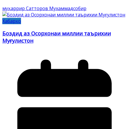
муҳаррир Сатторов Мухаммадсобир
Хабарҳо
Боздид аз Осорхонаи миллии таърихии
Муғулистон