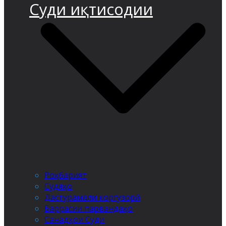
Суди иқтисодии
Роҳбарият
Судяҳо
Дастурамали коргузорӣ
Баррасии парвандаҳо
Санадҳои Суди