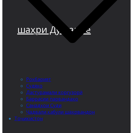
шаҳри Душанбе
Роҳбарият
Судяҳо
Дастурамали коргузорӣ
Баррасии парвандаҳо
Санадҳои Суди
Ҷадвали қабули шаҳрвандон
Тоҷикистон