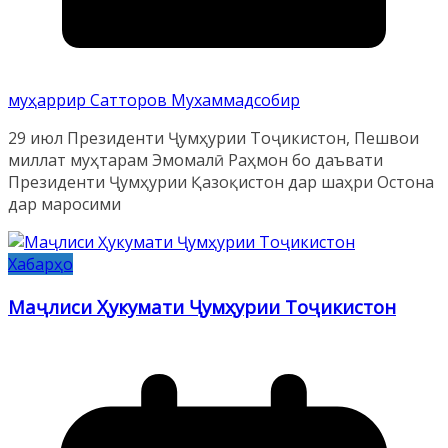
муҳаррир Сатторов Мухаммадсобир
29 июл Президенти Ҷумҳурии Тоҷикистон, Пешвои
миллат муҳтарам Эмомалӣ Раҳмон бо даъвати
Президенти Ҷумҳурии Қазоқистон дар шаҳри Остона
дар маросими
Хабарҳо
Маҷлиси Ҳукумати Ҷумҳурии Тоҷикистон