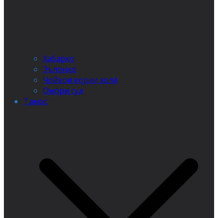
Хабарҳо
Эълонҳо
Ҷойҳои кории холӣ
Омори суд
Тамос