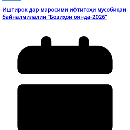
Иштирок дар маросими ифтитоҳи мусобиқаи
байналмилалии “Бозиҳои оянда-2026”