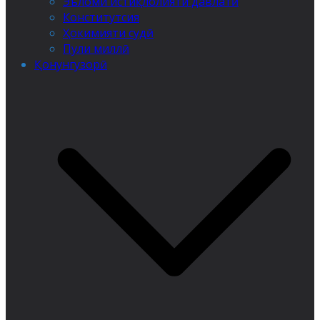
Эъломи истиқлолияти давлатӣ
Конститутсия
Ҳокимияти судӣ
Пули миллӣ
Қонунгузорӣ