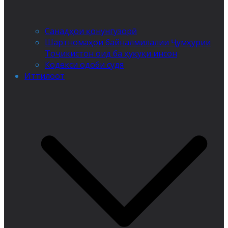
Санадҳои қонунгузорӣ
Шартномаҳои байналмилалии Ҷумҳурии
Тоҷикистон оид ба ҳуқуқи инсон
Кодекси одоби судя
Иттилоот