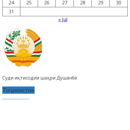
24
25
26
27
28
29
30
31
« Jul
Суди иқтисодии шаҳри Душанбе
Тоҷикистон
Саҳифаҳо
Тамос бо мо
Copyright 2026
Суди иқтисодии шаҳри Душанбе