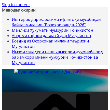
Skip to content
Маводҳои охирин:
Иштирок дар маросими ифтитоҳи мусобиқаи
байналмилалии “Бозиҳои оянда-2026”
Маҷлиси Ҳукумати Ҷумҳурии Тоҷикистон
Анҷоми сафари давлатӣ дар Муғулистон
Боздид аз Осорхонаи миллии таърихии
Муғулистон
Имзои санадҳои нави ҳамкории дуҷониба оид
ба ҳамкорӣ миёни Ҷумҳурии Тоҷикистон ва
Муғулистон