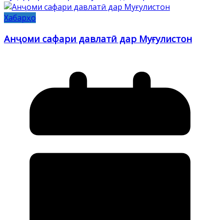
Хабарҳо
Анҷоми сафари давлатӣ дар Муғулистон