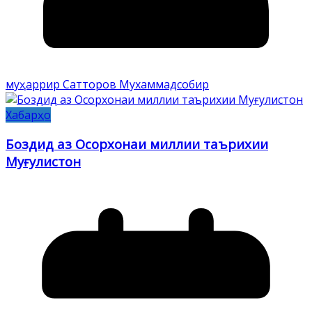
муҳаррир Сатторов Мухаммадсобир
Хабарҳо
Боздид аз Осорхонаи миллии таърихии
Муғулистон