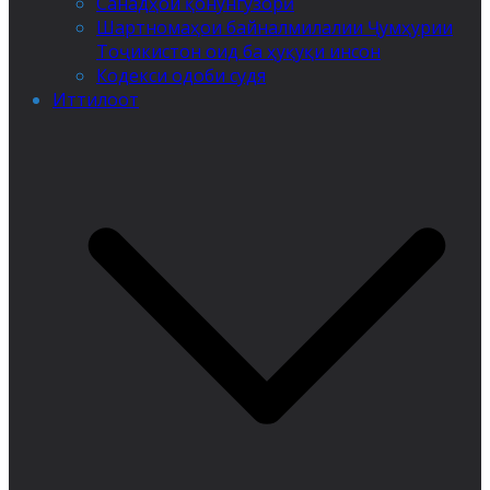
Санадҳои қонунгузорӣ
Шартномаҳои байналмилалии Ҷумҳурии
Тоҷикистон оид ба ҳуқуқи инсон
Кодекси одоби судя
Иттилоот