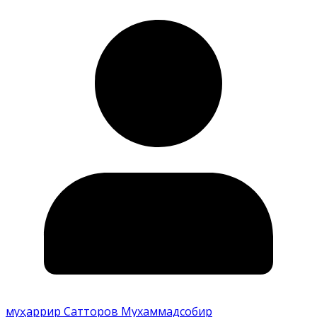
муҳаррир Сатторов Мухаммадсобир