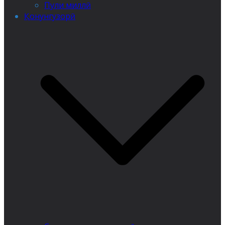
Пули миллӣ
Қонунгузорӣ