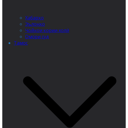
Хабарҳо
Эълонҳо
Ҷойҳои кории холӣ
Омори суд
Тамос