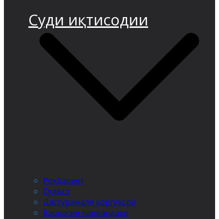
Суди иқтисодии
Роҳбарият
Судяҳо
Дастурамали коргузорӣ
Баррасии парвандаҳо