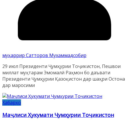
муҳаррир Сатторов Мухаммадсобир
29 июл Президенти Ҷумҳурии Тоҷикистон, Пешвои
миллат муҳтарам Эмомалӣ Раҳмон бо даъвати
Президенти Ҷумҳурии Қазоқистон дар шаҳри Остона
дар маросими
Хабарҳо
Маҷлиси Ҳукумати Ҷумҳурии Тоҷикистон