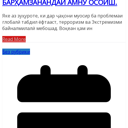
БАРҲАМЗАНАНДАИ АМНУ ОСОИШ.
Яке аз зуҳуроте, ки дар ҷаҳони муосир ба проблемаи
глобалӣ табдил ёфтааст, терроризм ва Экстремизми
байналмилалӣ мебошад. Воқеан ҳам ин
Read More
Без рубрики