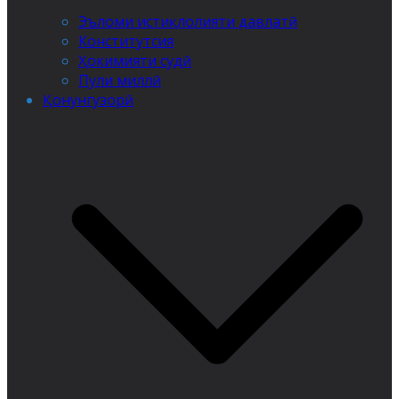
Эъломи истиқлолияти давлатӣ
Конститутсия
Ҳокимияти судӣ
Пули миллӣ
Қонунгузорӣ