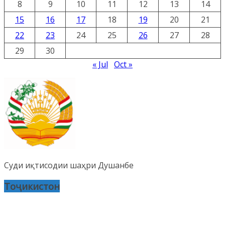
8
9
10
11
12
13
14
15
16
17
18
19
20
21
22
23
24
25
26
27
28
29
30
« Jul
Oct »
Суди иқтисодии шаҳри Душанбе
Тоҷикистон
Саҳифаҳо