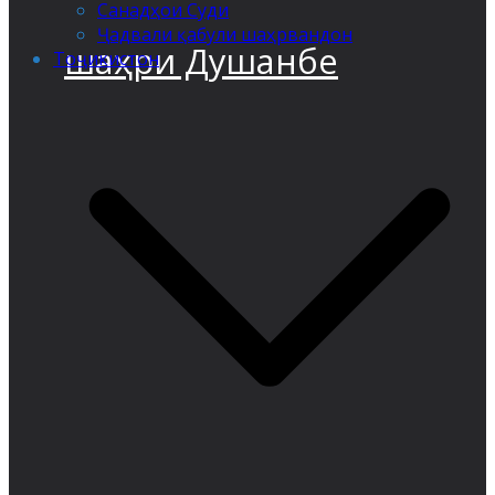
Санадҳои Суди
Ҷадвали қабули шаҳрвандон
шаҳри Душанбе
Тоҷикистон