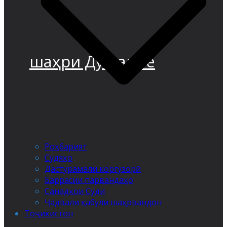
шаҳри Душанбе
Роҳбарият
Судяҳо
Дастурамали коргузорӣ
Баррасии парвандаҳо
Санадҳои Суди
Ҷадвали қабули шаҳрвандон
Тоҷикистон