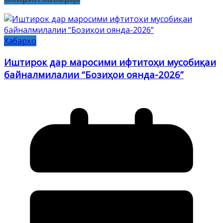
Хабарҳо
Иштирок дар маросими ифтитоҳи мусобиқаи
байналмилалии “Бозиҳои оянда-2026”