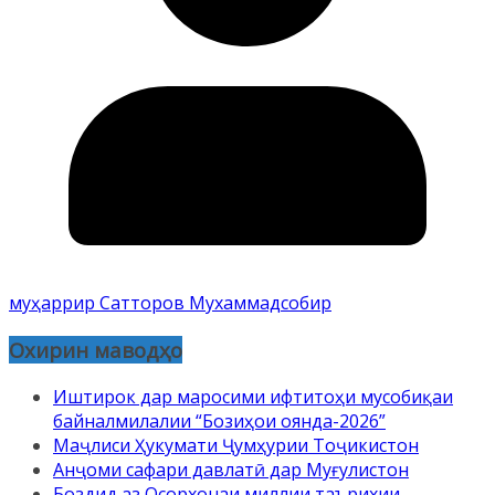
муҳаррир Сатторов Мухаммадсобир
Охирин маводҳо
Иштирок дар маросими ифтитоҳи мусобиқаи
байналмилалии “Бозиҳои оянда-2026”
Маҷлиси Ҳукумати Ҷумҳурии Тоҷикистон
Анҷоми сафари давлатӣ дар Муғулистон
Боздид аз Осорхонаи миллии таърихии