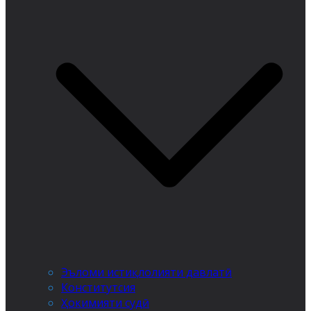
Эъломи истиқлолияти давлатӣ
Конститутсия
Ҳокимияти судӣ