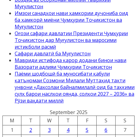
Муғулистон
Имзои санадҳои нави ҳамкории дуҷониба оид
ба ҳамкорӣ миёни Ҷумҳурии Тоҷикистон ва
Муғулистон
Оғози сафари давлатии Президенти Ҷумҳурии
Тоҷикистон дар Муғулистон ва маросими
истиқболи расмӣ
Сафари давлатӣ ба Муғулистон
Мавриди истифода қарор додани бинои нави
Вазорати адлияи Ҷумҳурии Тоҷикистон
Паёми шодбошӣ ба муносибати қабули
қатъномаи Созмони Милали Муттаҳид таҳти
унвони «Даҳсолаи байналмилалӣ оид ба таҳкими
сулҳ барои наслҳои оянда, солҳои 2027 – 2036» ва
Рӯзи ваҳдати миллӣ
September 2025
M
T
W
T
F
S
S
1
2
3
4
5
6
7