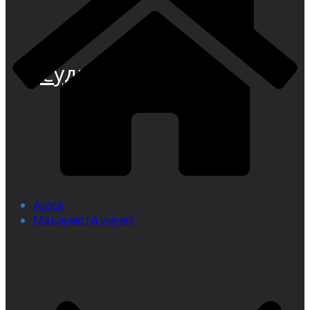
Суди иқтисодии
Асосӣ
Маълумоти умумӣ