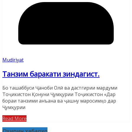
Mudiriyat
Танзим баракати зиндагист.
Бо ташаббуси Ҷаноби Олӣ ва дастгирии мардуми
Тоҷикистон Қонуни Ҷумҳурии Тоҷикистон «Дар
бораи танзими анъана ва ҷашну маросимҳо дар
Ҷумҳурии
Read More
Охирин хабарҳо