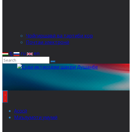
Ҷойгиршавӣ ва тартиби кор
Почтаи электронӣ
tj
ru
en
Асосӣ
Маълумоти умумӣ