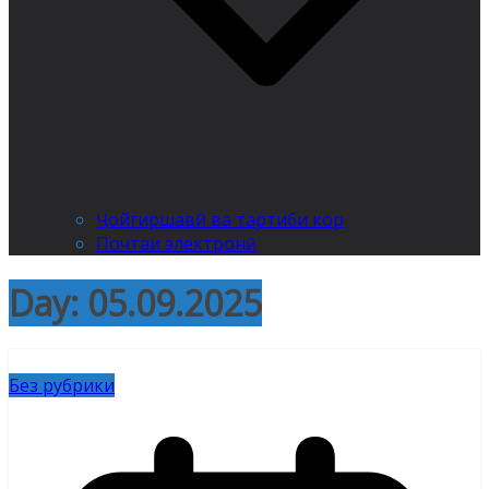
Ҷойгиршавӣ ва тартиби кор
Почтаи электронӣ
Day:
05.09.2025
Без рубрики