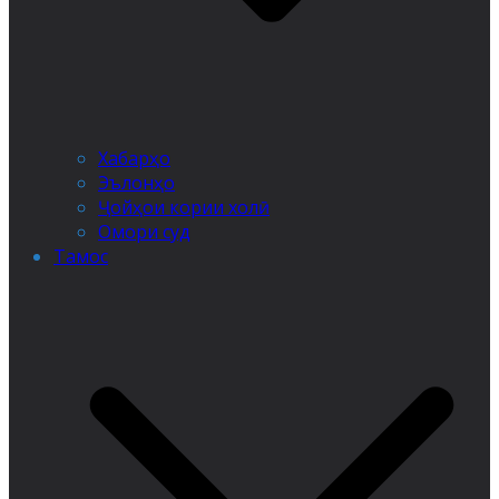
Хабарҳо
Эълонҳо
Ҷойҳои кории холӣ
Омори суд
Тамос