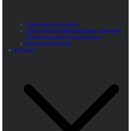
Санадҳои қонунгузорӣ
Шартномаҳои байналмилалии Ҷумҳурии
Тоҷикистон оид ба ҳуқуқи инсон
Кодекси одоби судя
Иттилоот