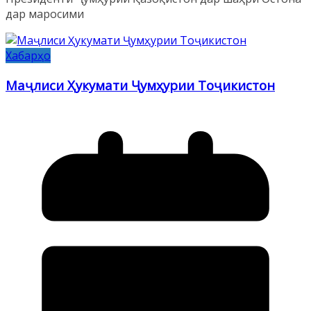
дар маросими
Хабарҳо
Маҷлиси Ҳукумати Ҷумҳурии Тоҷикистон