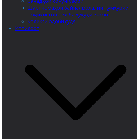
Санадҳои қонунгузорӣ
Шартномаҳои байналмилалии Ҷумҳурии
Тоҷикистон оид ба ҳуқуқи инсон
Кодекси одоби судя
Иттилоот