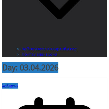
Ҷойгиршавӣ ва тартиби кор
Почтаи электронӣ
Day:
03.04.2026
Хабарҳо