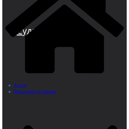
Суди иқтисодии
Асосӣ
Маълумоти умумӣ