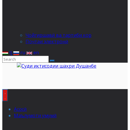
Ҷойгиршавӣ ва тартиби кор
Почтаи электронӣ
tj
ru
en
Асосӣ
Маълумоти умумӣ