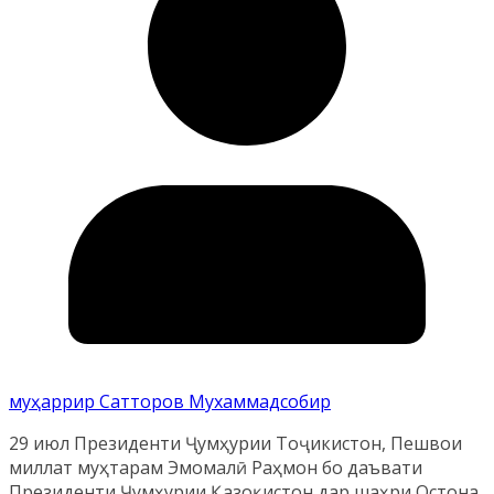
муҳаррир Сатторов Мухаммадсобир
29 июл Президенти Ҷумҳурии Тоҷикистон, Пешвои
миллат муҳтарам Эмомалӣ Раҳмон бо даъвати
Президенти Ҷумҳурии Қазоқистон дар шаҳри Остона