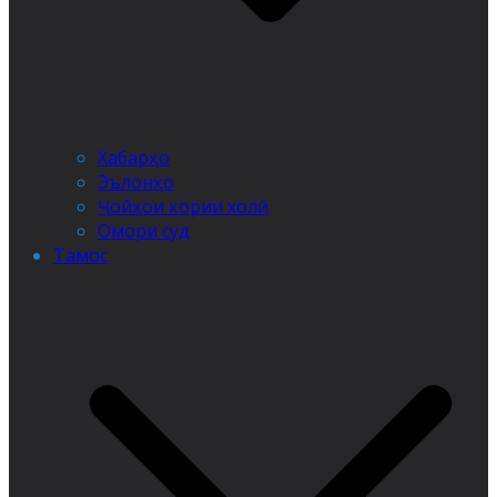
Хабарҳо
Эълонҳо
Ҷойҳои кории холӣ
Омори суд
Тамос