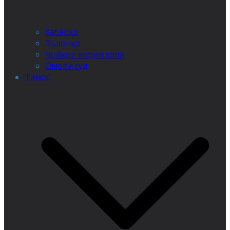
Хабарҳо
Эълонҳо
Ҷойҳои кории холӣ
Омори суд
Тамос