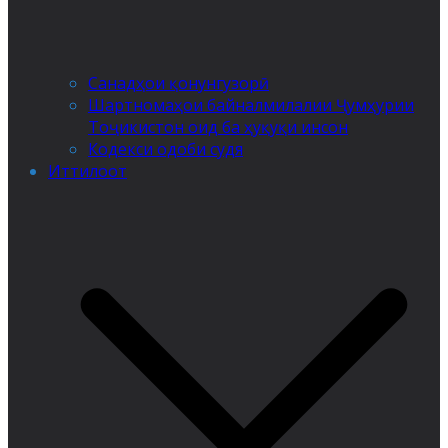
Санадҳои қонунгузорӣ
Шартномаҳои байналмилалии Ҷумҳурии
Тоҷикистон оид ба ҳуқуқи инсон
Кодекси одоби судя
Иттилоот