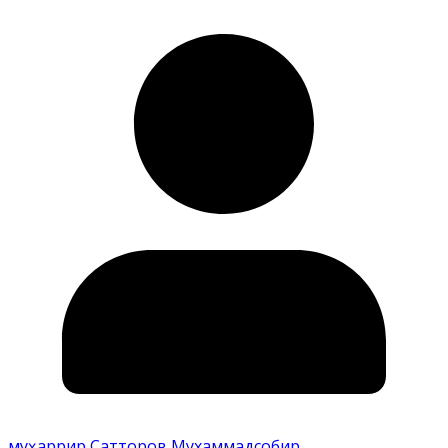
муҳаррир Сатторов Мухаммадсобир