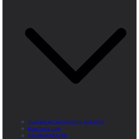
Эъломи истиқлолияти давлатӣ
Конститутсия
Ҳокимияти судӣ