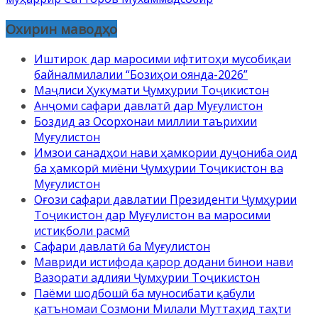
Охирин маводҳо
Иштирок дар маросими ифтитоҳи мусобиқаи
байналмилалии “Бозиҳои оянда-2026”
Маҷлиси Ҳукумати Ҷумҳурии Тоҷикистон
Анҷоми сафари давлатӣ дар Муғулистон
Боздид аз Осорхонаи миллии таърихии
Муғулистон
Имзои санадҳои нави ҳамкории дуҷониба оид
ба ҳамкорӣ миёни Ҷумҳурии Тоҷикистон ва
Муғулистон
Оғози сафари давлатии Президенти Ҷумҳурии
Тоҷикистон дар Муғулистон ва маросими
истиқболи расмӣ
Сафари давлатӣ ба Муғулистон
Мавриди истифода қарор додани бинои нави
Вазорати адлияи Ҷумҳурии Тоҷикистон
Паёми шодбошӣ ба муносибати қабули
қатъномаи Созмони Милали Муттаҳид таҳти