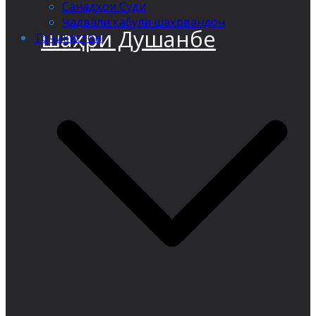
Санадҳои Суди
Ҷадвали қабули шаҳрвандон
шаҳри Душанбе
Тоҷикистон