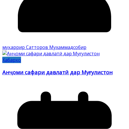
муҳаррир Сатторов Мухаммадсобир
Хабарҳо
Анҷоми сафари давлатӣ дар Муғулистон