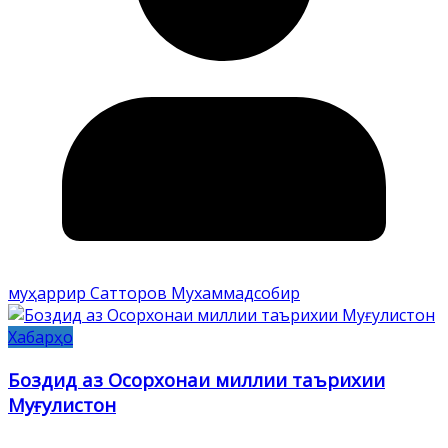
муҳаррир Сатторов Мухаммадсобир
Хабарҳо
Боздид аз Осорхонаи миллии таърихии
Муғулистон