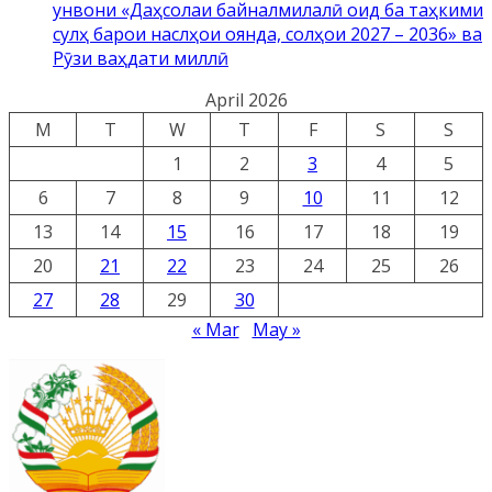
унвони «Даҳсолаи байналмилалӣ оид ба таҳкими
сулҳ барои наслҳои оянда, солҳои 2027 – 2036» ва
Рӯзи ваҳдати миллӣ
April 2026
M
T
W
T
F
S
S
1
2
3
4
5
6
7
8
9
10
11
12
13
14
15
16
17
18
19
20
21
22
23
24
25
26
27
28
29
30
« Mar
May »