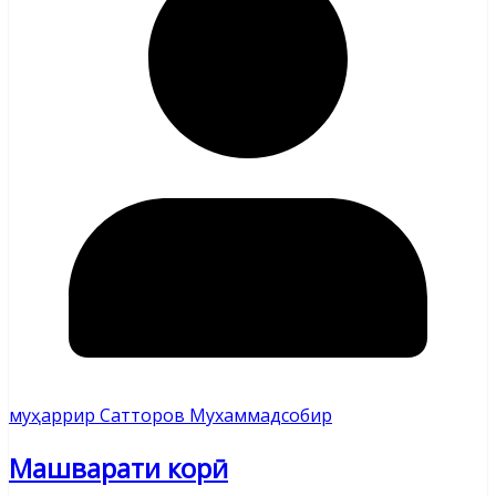
муҳаррир Сатторов Мухаммадсобир
Машварати корӣ