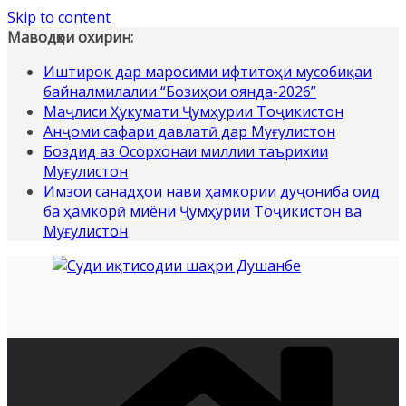
Skip to content
Маводҳои охирин:
Иштирок дар маросими ифтитоҳи мусобиқаи
байналмилалии “Бозиҳои оянда-2026”
Маҷлиси Ҳукумати Ҷумҳурии Тоҷикистон
Анҷоми сафари давлатӣ дар Муғулистон
Боздид аз Осорхонаи миллии таърихии
Муғулистон
Имзои санадҳои нави ҳамкории дуҷониба оид
ба ҳамкорӣ миёни Ҷумҳурии Тоҷикистон ва
Муғулистон