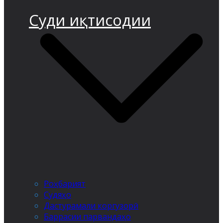
Суди иқтисодии
Роҳбарият
Судяҳо
Дастурамали коргузорӣ
Баррасии парвандаҳо