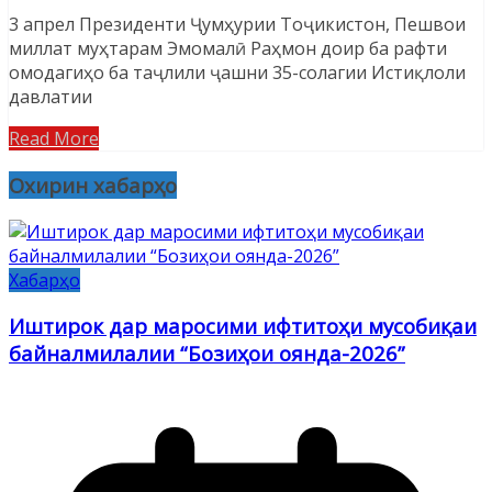
3 апрел Президенти Ҷумҳурии Тоҷикистон, Пешвои
миллат муҳтарам Эмомалӣ Раҳмон доир ба рафти
омодагиҳо ба таҷлили ҷашни 35-солагии Истиқлоли
давлатии
Read More
Охирин хабарҳо
Хабарҳо
Иштирок дар маросими ифтитоҳи мусобиқаи
байналмилалии “Бозиҳои оянда-2026”