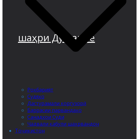
шаҳри Душанбе
Роҳбарият
Судяҳо
Дастурамали коргузорӣ
Баррасии парвандаҳо
Санадҳои Суди
Ҷадвали қабули шаҳрвандон
Тоҷикистон