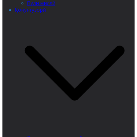
Пули миллӣ
Қонунгузорӣ