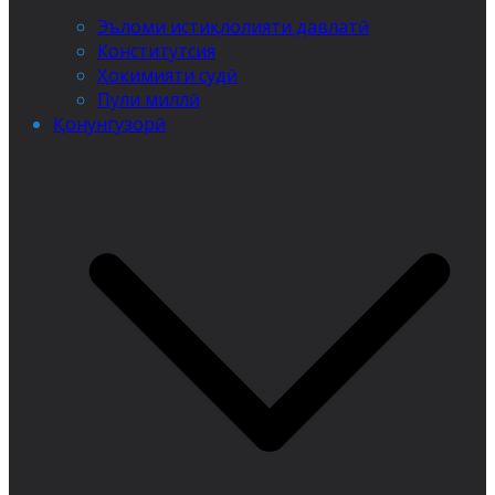
Эъломи истиқлолияти давлатӣ
Конститутсия
Ҳокимияти судӣ
Пули миллӣ
Қонунгузорӣ